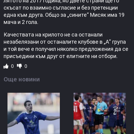
лятото на 2017 година, но двете страни ще го
скъсат по взаимно съгласие и без претенции
една към друга. Общо за „сините“ Мисяк има 19
мача и 2 гола.
Качествата на крилото не са останали
незабелязани от останалите клубове в „А“ група
и той вече е получил няколко предложения да се
присъедини към друг от елитните ни отбори.
0
0
Още новини