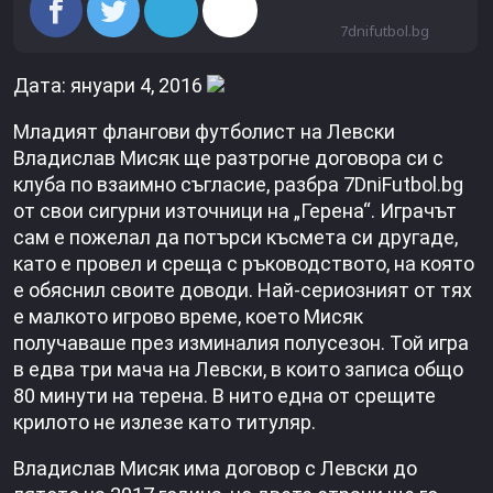
7dnifutbol.bg
Дата: януари 4, 2016
Младият флангови футболист на Левски
Владислав Мисяк ще разтрогне договора си с
клуба по взаимно съгласие, разбра 7DniFutbol.bg
oт свои сигурни източници на „Герена“. Играчът
сам е пожелал да потърси късмета си другаде,
като е провел и среща с ръководството, на която
е обяснил своите доводи. Най-сериозният от тях
е малкото игрово време, което Мисяк
получаваше през изминалия полусезон. Той игра
в едва три мача на Левски, в които записа общо
80 минути на терена. В нито една от срещите
крилото не излезе като титуляр.
Владислав Мисяк има договор с Левски до