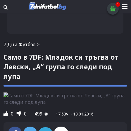
7 Дни Футбол
>
Само в 7DF: Младок си тръгва от
Левски, „А“ група го следи под
лупа
0
0
499
17:53ч. - 13.01.2016