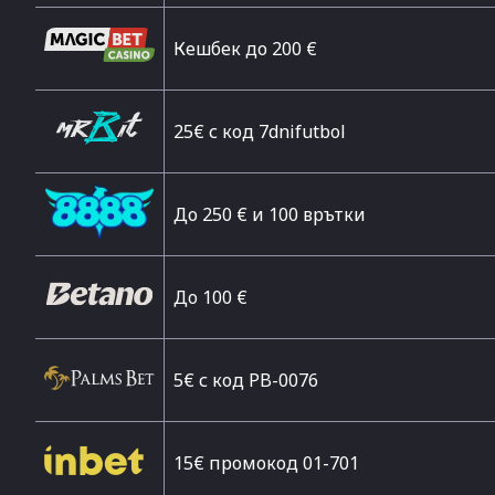
Кешбек до 200 €
25€ с код 7dnifutbol
До 250 € и 100 врътки
Дo 100 €
5€ с код PB-0076
15€ промокод 01-701