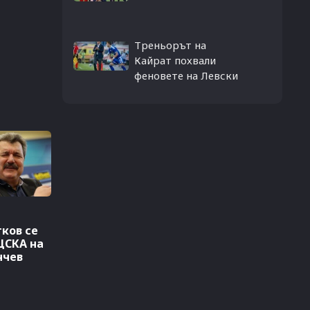
Треньорът на
Кайрат похвали
феновете на Левски
ков се
ЦСКА на
нчев