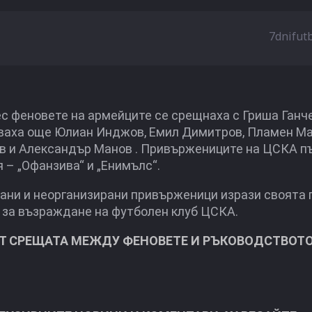
7dnifut
с феновете на армейците се срещнаха с Гриша Ганче
тваха още Юлиан Инджов, Емил Димитров, Пламен Ма
в и Александър Манов . Привържениците на ЦСКА пъ
 – „Офанзива“ и „Енимълс“.
ани и неорганизирани привърженици изрази своята 
 за възраждане на футболен клуб ЦСКА.
Т СРЕЩАТА МЕЖДУ ФЕНОВЕТЕ И РЪКОВОДСТВОТО