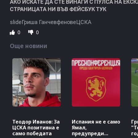
АКО ИСКАТЕ ДА СТЕ ВИНАГИ С ПУЛСА НА ЕКС
СТРАНИЦАТА НИ ВЪВ ФЕЙСБУК ТУК
slideГриша ГанчевфеновеЦСКА
0
0
Още новини
Теодор Иванов: За
Испания не е само
Гр
ЦСКА позитивна е
Ямал,
"Т
само победата
предупреди
го