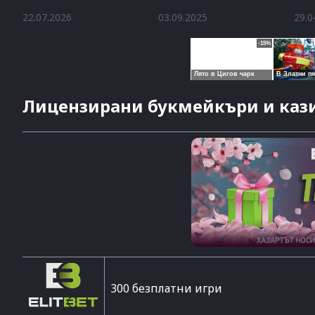
Илиев
22.07.2026
03.09.2025
29.0
Лицензирани букмейкъри и кази
300 безплатни игри