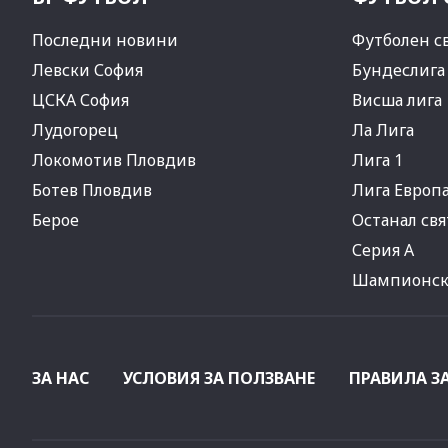
Последни новини
Футболен с
Левски София
Бундеслига
ЦСКА София
Висша лига
Лудогорец
Ла Лига
Локомотив Пловдив
Лига 1
Ботев Пловдив
Лига Европ
Берое
Останал свя
Серия А
Шампионска
ЗА НАС
УСЛОВИЯ ЗА ПОЛЗВАНЕ
ПРАВИЛА З