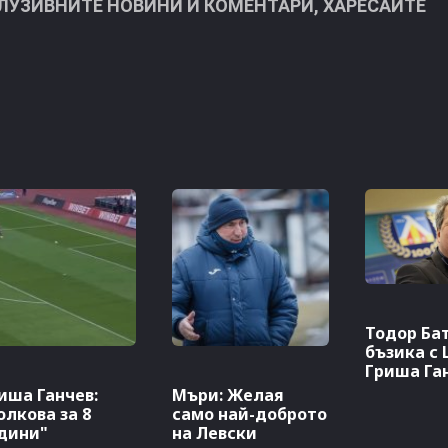
КЛУЗИВНИТЕ НОВИНИ И КОМЕНТАРИ, ХАРЕСАЙТЕ
Тодор Бат
бъзика с 
Гриша Га
иша Ганчев:
Мъри: Желая
олкова за 8
само най-доброто
дини"
на Левски