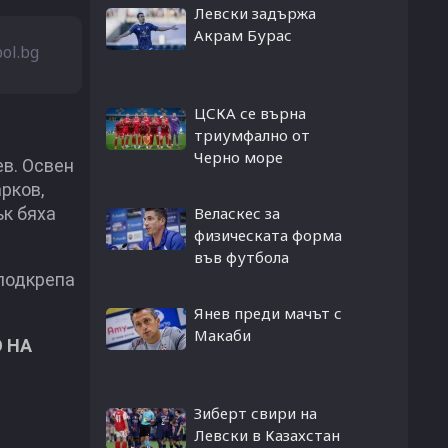
Левски задържа
Акрам Бурас
bol.bg
ЦСКА се върна
триумфално от
Черно море
в. Освен
рков,
к бяха
Веласкес за
физическата форма
във футбола
подкрепа
Янев преди мачът с
Макаби
 НА
Зиберт свири на
Левски в Казахстан