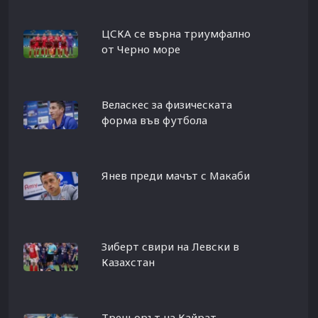
ЦСКА се върна триумфално
от Черно море
Веласкес за физическата
форма във футбола
Янев преди мачът с Макаби
Зиберт свири на Левски в
Казахстан
Треньорът на Кайрат