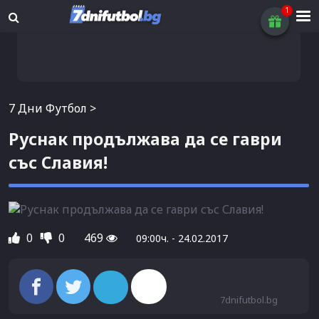
7 Дни Футбол
>
Руснак продължава да се гаври
със Славия!
0
0
469
09:00ч. - 24.02.2017
7dnifutbol.bg