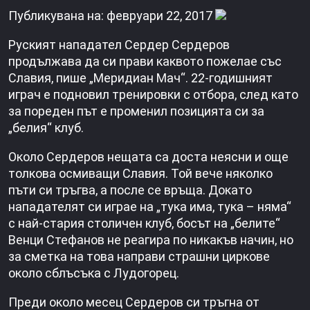
Публикувана на: февруари 22, 2017
Руският нападател Сердер Сердеров
продължава да си прави каквото пожелае със
Славия, пише „Меридиан Мач“. 22-годишният
играч е подновил тренировки с отбора, след като
за пореден път е променил позицията си за
„белия“ клуб.
Около Сердеров нещата са доста неясни и още
толкова осмиващи Славия. Той вече няколко
пъти си тръгва, а после се връща. Докато
нападателят си играе на „тука има, тука – няма“
с най-стария столичен клуб, босът на „белите“
Венци Стефанов не реагира по никакъв начин, но
за сметка на това направи страшни циркове
около сблъсъка с Лудогорец.
Преди около месец Сердеров си тръгна от