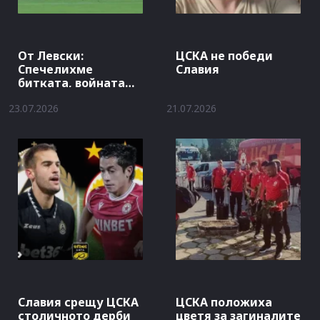
От Левски:
ЦСКА не победи
Спечелихме
Славия
битката, войната
продължава
23.07.2026
21.07.2026
Славия срещу ЦСКА
ЦСКА положиха
столичното дерби
цветя за загиналите