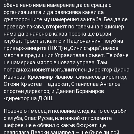
обаче явно няма намерение да се среща с
организацията и да разяснява какви са
дългосроч­ните му намерения за клуба. Без да се
проведе такава, вторият по големина акцио­нер
няма да е наясно в каква посока ще върви
клубът. Тръ­стът, както и Националният клуб на
привържениците (НКП) и „Сини сърца“, имаха
места в предишния Управи­телен съвет. Те обаче
не на­мериха място в новата упра­ва. Там
попаднаха новият из­пълнителен директор Диана
Иванова, Красимир Иванов -финансов директор,
Стоян Кръстев – адвокат, Стани­слав Ангелов –
спортен дирек­тор, и Даниел Боримиров
-директор на ДЮШ.
Повече от ме­сец и половина след като се сдоби
с клуба, Спас Русев, или някой от големите
шефове, не е обявил с какъв бюджет ще
разполага Левски занапред – ще бъде ли той