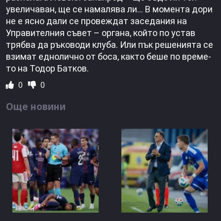
увеличаван, ще се намалява ли… В момента дори
не е ясно дали се провеждат засе­дания на
Управителния съ­вет – органа, който по устав
трябва да ръководи клуба. Или пък решенията се
взимат еднолично от боса, както беше по време­
то на Тодор Батков.
0
0
Още новини