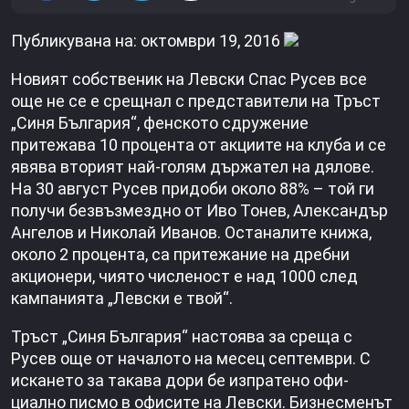
Публикувана на: октомври 19, 2016
Новият собственик на Лев­ски Спас Русев все
още не се е срещнал с представители на Тръст
„Синя България“, фенското сдружение
притежава 10 процента от акциите на клуба и се
явява вторият най-голям държател на дялове.
На 30 август Русев придоби око­ло 88% – той ги
получи безвъ­змездно от Иво Тонев, Алек­сандър
Ангелов и Николай Иванов. Останалите книжа,
около 2 процента, са притежание на дребни
акционери, чиято численост е над 1000 след
кампанията „Левски е твой“.
Тръст „Синя България“ на­стоява за среща с
Русев още от началото на месец сеп­тември. С
искането за така­ва дори бе изпратено офи­
циално писмо в офисите на Левски. Бизнесменът