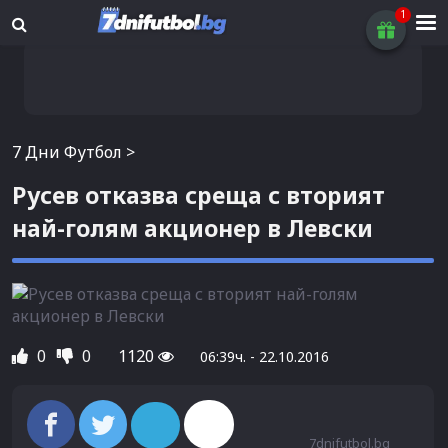
7 Дни Футбол
>
Русев отказва среща с вторият
най-голям акционер в Левски
0
0
1120
06:39ч. - 22.10.2016
7dnifutbol.bg