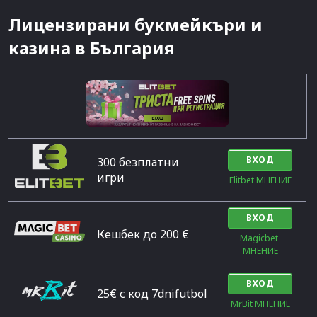
Лицензирани букмейкъри и
казина в България
ВХОД
300 безплатни
игри
Elitbet МНЕНИЕ
ВХОД
Кешбек до 200 €
Magicbet 
МНЕНИЕ
ВХОД
25€ с код 7dnifutbol
MrBit МНЕНИЕ