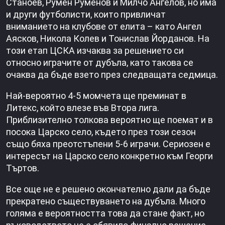
Станоев, Румен Руменов и Милчо Ангелов, но има
и други футболисти, които привличат
вниманието на клубове от елита – като Ангел
Аясков, Никола Колев и Тонислав Йорданов. На
този етап ЦСКА изчаква за решението си
относно играчите от дубъла, като такова се
очаква да бъде взето през следващата седмица.
Най-вероятно 4-5 момчета ще преминат в
Литекс, който влезе във Втора лига.
Приблизително толкова вероятно ще поемат и в
посока Царско село, където през този сезон
също бяха преотстъпени 5-6 играчи. Сериозен е
интересът на Царско село конкретно към Георги
Търтов.
Все още не е решено окончателно дали да бъде
прекратено съществуването на дубъла. Много
голяма е вероятността това да стане факт, но