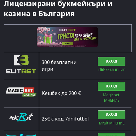
Лицензирани букмейкъри и
казина в България
ВХОД
300 безплатни
игри
Elitbet МНЕНИЕ
ВХОД
Кешбек до 200 €
Magicbet 
МНЕНИЕ
ВХОД
25€ с код 7dnifutbol
MrBit МНЕНИЕ