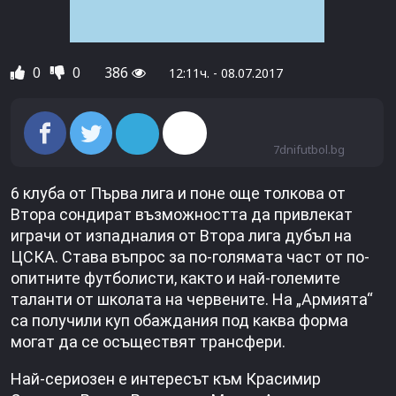
0
0
386
12:11ч. - 08.07.2017
7dnifutbol.bg
6 клуба от Първа лига и поне още толкова от
Втора сондират възможността да привлекат
играчи от изпадналия от Втора лига дубъл на
ЦСКА. Става въпрос за по-голямата част от по-
опитните футболисти, както и най-големите
таланти от школата на червените. На „Армията“
са получили куп обаждания под каква форма
могат да се осъществят трансфери.
Най-сериозен е интересът към Красимир