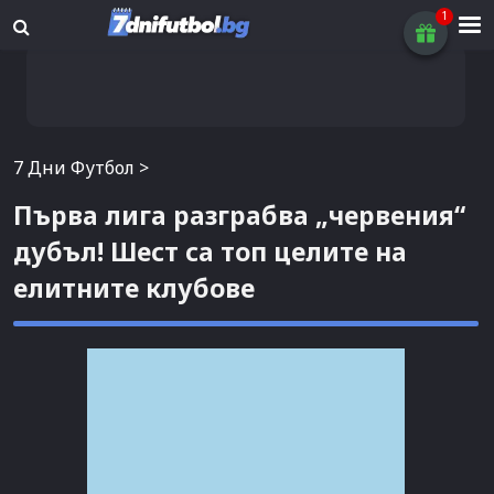
7 Дни Футбол
>
Първа лига разграбва „червения“
дубъл! Шест са топ целите на
елитните клубове