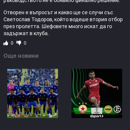
ръководството не е обявило финално решение.
Отворен е въпросът и какво ще се случи със
Светослав Тодоров, който водеше втория отбор
през пролетта. Шефовете много искат да го
задържат в клуба.
0
0
Още новини