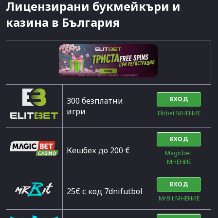
Лицензирани букмейкъри и
казина в България
ВХОД
300 безплатни
игри
Elitbet МНЕНИЕ
ВХОД
Кешбек до 200 €
Magicbet 
МНЕНИЕ
ВХОД
25€ с код 7dnifutbol
MrBit МНЕНИЕ