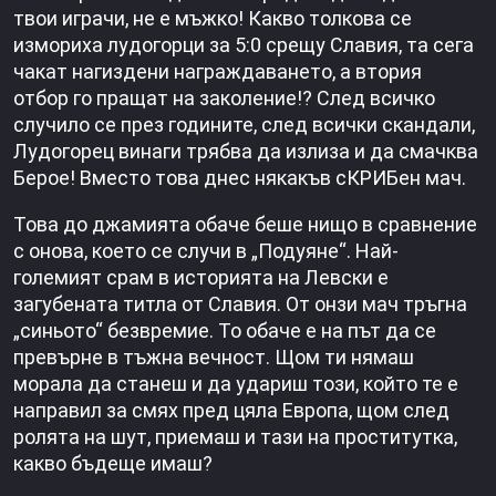
твои играчи, не е мъжко! Какво толкова се
измориха лудогорци за 5:0 срещу Славия, та сега
чакат нагиздени награждаването, а втория
отбор го пращат на заколение!? След всичко
случило се през годините, след всички скандали,
Лудогорец винаги трябва да излиза и да смачква
Берое! Вместо това днес някакъв сКРИБен мач.
Това до джамията обаче беше нищо в сравнение
с онова, което се случи в „Подуяне“. Най-
големият срам в историята на Левски е
загубената титла от Славия. От онзи мач тръгна
„синьото“ безвремие. То обаче е на път да се
превърне в тъжна вечност. Щом ти нямаш
морала да станеш и да удариш този, който те е
направил за смях пред цяла Европа, щом след
ролята на шут, приемаш и тази на проститутка,
какво бъдеще имаш?