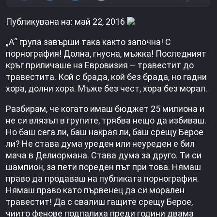
Публикувана на: май 22, 2016
„А“ група завърши така както започна! С
порнография! Долна, гнусна, мъжка! Последният
кръг приличаше на Евровизия – травестит до
травестита. Кой с брада, кой без брада, но гадни
хора, долни хора. Мъже без чест, хора без морал.
Разбирам, че когато имаш бюджет 25 милиона и
не си влязъл в групите, трябва нещо да избиваш.
Но баш сега ли, баш накрая ли, баш срещу Берое
ли? Не става дума уреден или неуреден е бил
мача в Делиормана. Става дума за друго. Ти си
шампион, за пети пореден път при това. Нямаш
право да продаваш на публиката порнография.
Нямаш право като първенец да си морален
травестит! Да с свалиш гащите срещу Берое,
чиито фенове подпалиха преди години двама