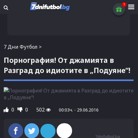
7 Дни Футбол
>
Порнография! От джамията в
Разград до идиотите в „Подуяне“!
0
0
502
00:03ч. - 29.06.2016
7dnifutbol.bg