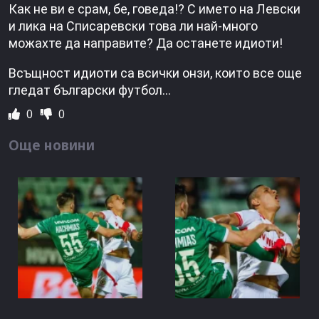
Как не ви е срам, бе, говеда!? С името на Левски
и лика на Списаревски това ли най-много
можахте да направите? Да останете идиоти!
Всъщност идиоти са всички онзи, които все още
гледат български футбол…
0
0
Още новини