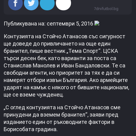
7dnifutbol.bg
Публикувана на: септември 5, 2016
Контузията на Стойчо Атанасов със сигурност
ще доведе до привличането на още един
бранител, пише вестник „Тема Спорт“. ЦСКА
търси десен бек, като варианти за поста са
Станислав Манолев и Иван Бандаловски. Те са
свободни агенти, но приоритет за тях е да си
намерят отбори извън България. Ако армейците
ударят на камък с някого от бившите национали,
ще се вземе чужденец.
„С оглед контузията на Стойчо Атанасов сме
принудени да вземем бранител“, заяви пред
изданието един от ръководните фактори в
Борисобата градина.