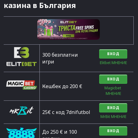
казина в България
ВХОД
300 безплатни
игри
Elitbet МНЕНИЕ
ВХОД
Кешбек до 200 €
Magicbet 
МНЕНИЕ
ВХОД
25€ с код 7dnifutbol
MrBit МНЕНИЕ
ВХОД
До 250 € и 100