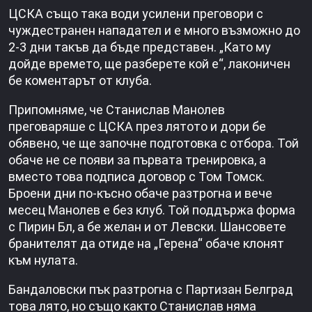
ЦСКА също така води усилени преговори с
чуждестранен нападател и е много възможно до
2-3 дни такъв да бъде представен. „Като му
дойде времето, ще разберете кой е“, лаконичен
бе коментарът от клуба.
Припомняме, че Станислав Манолев
преговаряше с ЦСКА през лятото и дори бе
обявено, че ще започне подготовка с отбора. Той
обаче не се появи за първата тренировка, а
вместо това подписа договор с Том Томск.
Броени дни по-късно обаче разтрогна и вече
месец Манолев е без клуб. Той поддържа форма
с Пирин Бл, а бе желан и от Левски. Шансовете
бранителят да отиде на „Герена“ обаче клонят
към нулата.
Бандаловски пък разтрогна с Партизан Белград
това лято, но също както Станислав няма