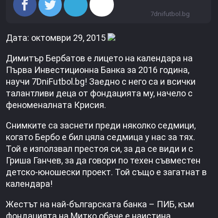
7dnifutbol.bg
Дата: октомври 29, 2015
Димитър Бербатов е лицето на календара на
Първа Инвестиционна Банка за 2016 година,
научи 7DniFutbol.bg! Заедно с него са и всички
талантливи деца от фондацията му, начело с
феноменалната Крисия.
Снимките са заснети преди няколко седмици,
когато Бербо е бил цяла седмица у нас за тях.
Той е използвал престоя си, за да се види и с
Гриша Ганчев, за да говори по техен съвместен
детско-юношески проект. Той също е загатнат в
календара!
Жестът на най-българската банка – ПИБ, към
фондацията на Митко обаче е наистина