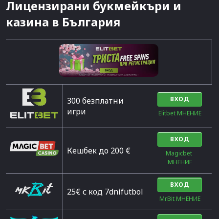
Лицензирани букмейкъри и
казина в България
ВХОД
300 безплатни
игри
Elitbet МНЕНИЕ
ВХОД
Кешбек до 200 €
Magicbet 
МНЕНИЕ
ВХОД
25€ с код 7dnifutbol
MrBit МНЕНИЕ