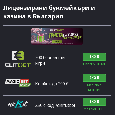
Лицензирани букмейкъри и
казина в България
ВХОД
300 безплатни
игри
Elitbet МНЕНИЕ
ВХОД
Кешбек до 200 €
Magicbet 
МНЕНИЕ
ВХОД
25€ с код 7dnifutbol
MrBit МНЕНИЕ