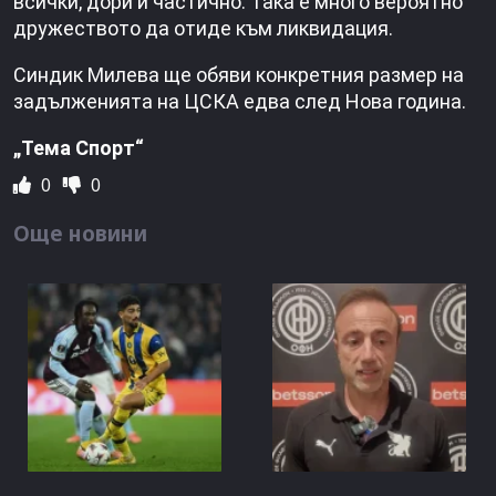
всички, дори и частично. Така е много вероятно
дружеството да отиде към ликвидация.
Син­дик Милева ще обяви конкретния размер на
задълже­нията на ЦСКА едва след Нова година.
„Тема Спорт“
0
0
Още новини