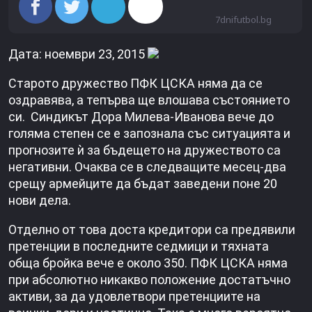
7dnifutbol.bg
Дата: ноември 23, 2015
Старото дружество ПФК ЦСКА няма да се
оздра­вява, а тепърва ще влоша­ва състоянието
си. Синдикът Дора Милева-Иванова вече до
голяма степен се е запоз­нала със ситуацията и
прог­нозите ѝ за бъдещето на дружеството са
негатив­ни. Очаква се в следващите месец-два
срещу армейци­те да бъдат заведени поне 20
нови дела.
Отделно от това доста кредитори са предявили
претенции в последните седмици и тях­ната
обща бройка вече е около 350. ПФК ЦСКА няма
при абсолютно никакво по­ложение достатъчно
акти­ви, за да удовлетвори пре­тенциите на