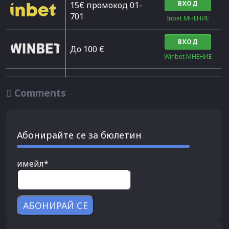
ВХОД
15€ промокод 01-
701
Inbet МНЕНИЕ
ВХОД
До 100 €
Winbet МНЕНИЕ

Comments
Абонирайте се за бюлетин
имейл*