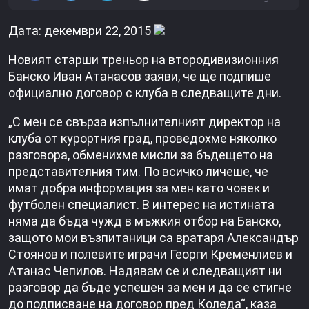
Дата: декември 22, 2015
Новият старши треньор на втородивизионния
Банско Иван Атанасов заяви, че ще подпише
официално договор с клуба в следващите дни.
„С мен се свърза изпълнителният директор на
клуба от курортния град, проведохме няколко
разговора, обменихме мисли за бъдещето на
представителния тим. По всичко личеше, че
имат добра информация за мен като човек и
футболен специалист. В интерес на истината
няма да бъда чужд в мъжкия отбор на Банско,
защото мои възпитаници са вратаря Александър
Стоянов и полевите играчи Георги Кременлиев и
Атанас Чепилов. Надявам се и следващият ни
разговор да бъде успешен за мен и да се стигне
до подписване на договор пред Коледа“, каза