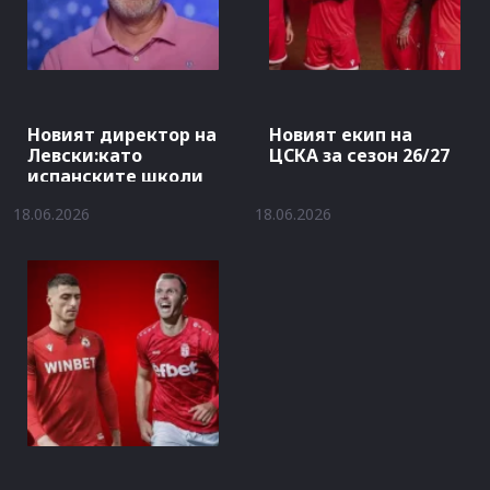
Новият директор на
Новият екип на
Левски:като
ЦСКА за сезон 26/27
испанските школи
18.06.2026
18.06.2026