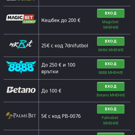
ВХОД
Кешбек до 200 €
Magicbet 
МНЕНИЕ
ВХОД
25€ с код 7dnifutbol
MrBit МНЕНИЕ
ВХОД
До 250 € и 100
врътки
8888 МНЕНИЕ
ВХОД
Дo 100 €
Betano МНЕНИЕ
ВХОД
5€ с код PB-0076
Palmsbet  
МНЕНИЕ