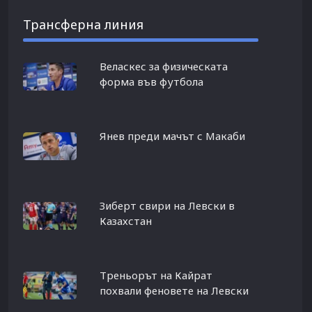
Трансферна линия
Веласкес за физическата
форма във футбола
Янев преди мачът с Макаби
Зиберт свири на Левски в
Казахстан
Треньорът на Кайрат
похвали феновете на Левски