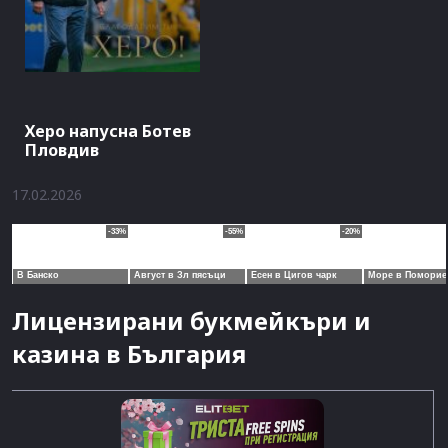
Херо напусна Ботев
Пловдив
17.02.2026
Лицензирани букмейкъри и
казина в България