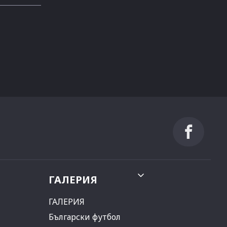
ГАЛЕРИЯ
ГАЛЕРИЯ
Български футбол