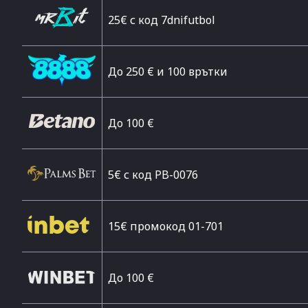
25€ с код 7dnifutbol
До 250 € и 100 врътки
Дo 100 €
5€ с код PB-0076
15€ промокод 01-701
До 100 €