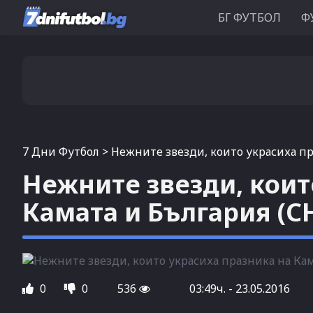
БГ ФУТБОЛ
Ф
7 Дни Футбол
>
Нежните звезди, които украсиха п
Нежните звезди, коит
Камата и България (
0
0
536
03:49ч. - 23.05.2016