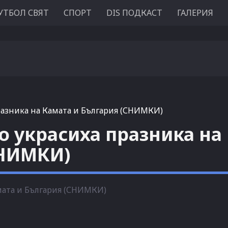
УТБОЛ СВЯТ
СПОРТ
DIS ПОДКАСТ
ГАЛЕРИЯ
разника на Камата и България (СНИМКИ)
о украсиха празника на
СНИМКИ)