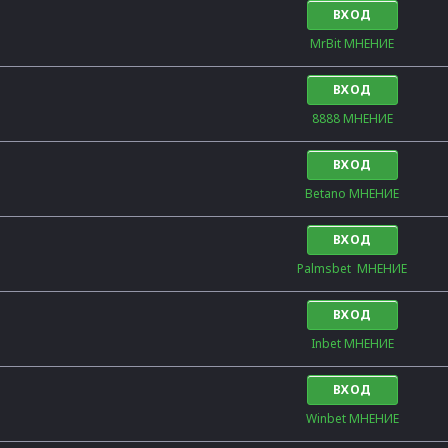
ВХОД
MrBit МНЕНИЕ
ВХОД
8888 МНЕНИЕ
ВХОД
Betano МНЕНИЕ
ВХОД
Palmsbet  МНЕНИЕ
ВХОД
Inbet МНЕНИЕ
ВХОД
Winbet МНЕНИЕ