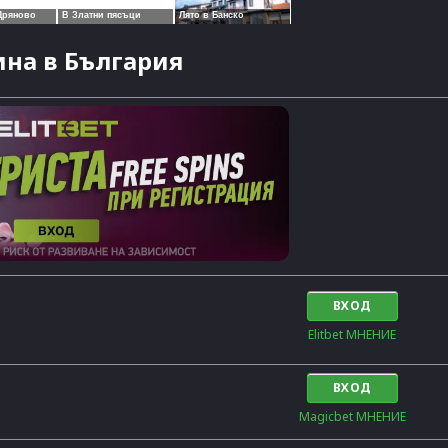
на в България
ВХОД
Elitbet МНЕНИЕ
ВХОД
Magicbet МНЕНИЕ