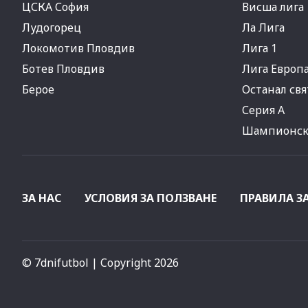
ЦСКА София
Висша лига
Лудогорец
Ла Лига
Локомотив Пловдив
Лига 1
Ботев Пловдив
Лига Европ
Берое
Останал свя
Серия А
Шампионска
ЗА НАС
УСЛОВИЯ ЗА ПОЛЗВАНЕ
ПРАВИЛА З
© 7dnifutbol
| Copyright 2026