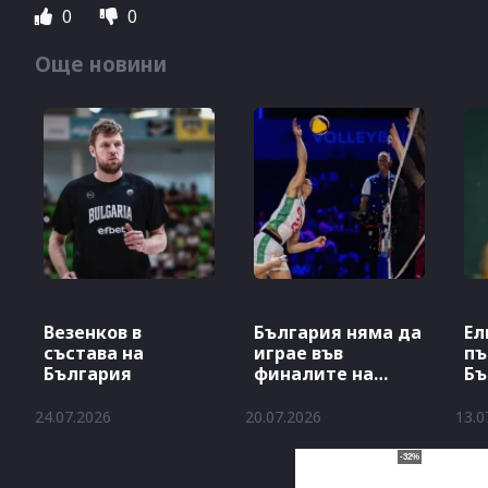
0
0
Още новини
Везенков в
България няма да
Ел
състава на
играе във
пъ
България
финалите на
Бъ
волейболната…
24.07.2026
20.07.2026
13.0