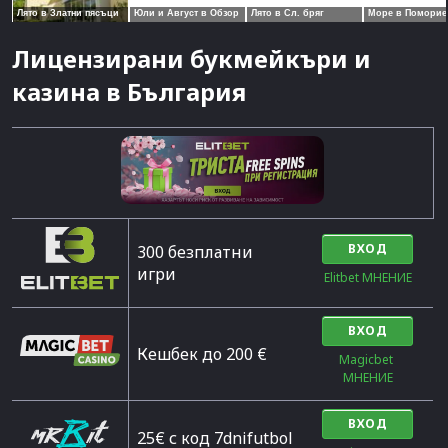
Лицензирани букмейкъри и
казина в България
ВХОД
300 безплатни
игри
Elitbet МНЕНИЕ
ВХОД
Кешбек до 200 €
Magicbet 
МНЕНИЕ
ВХОД
25€ с код 7dnifutbol