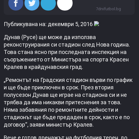
7dnifutbol.bg
Публикувана на: декември 5, 2016
Дунав (Русе) ще може да използва
реконструирания си стадион след Нова година.
Това стана ясно при последната инспекция на
съоръжението от Министъра на спорта Красен
Кралев в крайдунавския град.
„Ремонтът на Градския стадион върви по график
и ще бъде приключен в срок. През втория
полусезон Дунав ще играе на стадиона си и не
трябва да има никакви притеснения за това.
Няма забавяния по ремонтните дейности и
стадионът ще бъде предаден в срок, както е по
договор“, заяви министър Кралев.
Вече е готов дренажът на футболния терен, до