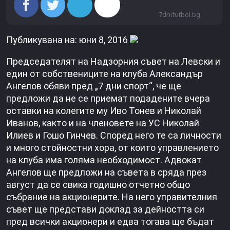
7dnifutbol.bg
Публикувана на: юни 8, 2016
Председателят на Надзорния съвет на Левски и
един от собствениците на клуба Александър
Ангелов обяви пред „7 дни спорт“, че ще
предложи да не се приемат подадените вчера
оставки на колегите му Иво Тонев и Николай
Иванов, както и на членовете на УС Николай
Илиев и Гошо Гинчев. Според него те са личности
и много стойностни хора, от които управлението
на клуба има голяма необходимост. Адвокат
Ангелов ще предложи на съвета в сряда през
август да се свика годишно отчетно общо
събрание на акционерите. На него управителния
съвет ще представи доклад за дейността си
пред всички акционери и едва тогава ще бъдат