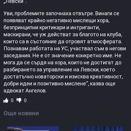
„Левски“.
Уви, проблемите започнаха отвътре. Винаги се
появяват крайно негативно мислещи хора,
безпринципни критикари и интриганти,
маскирани, че уж действат за благото на клуба,
които са в състояние да отровят атмосферата.
Познавам работата на УС, участвал съм в негови
заседания. Не е от значение конкретно име. Не
мога да се сърдя на хора, които не достигат до
разбирането за управление на Левски, което
достатъчно новаторски и изисква креативност,
добри идеи и позитивно мислене“, казва още
адвокат Ангелов.
0
0
Още новини