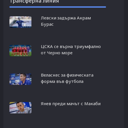
Трансферна линия
Левски задържа Акрам
Бурас
ЦСКА се върна триумфално
от Черно море
Веласкес за физическата
форма във футбола
Янев преди мачът с Макаби