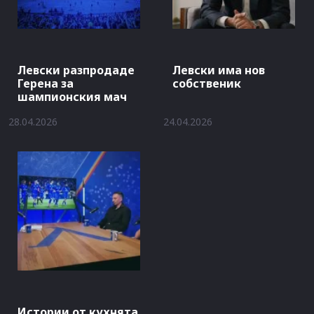
Левски разпродаде
Левски има нов
Герена за
собственик
шампионския мач
28.04.2026
24.04.2026
Истории от кухнята