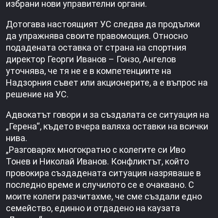
избрани нови управителни органи.
Дотогава настоящият УС следва да продължи
да упражнява своите правомощия. Относно
подадената оставка от страна на спортния
директор Георги Иванов – Гонзо, Ангелов
уточнява, че тя не е в компетенциите на
Надзорния съвет или акционерите, а е въпрос на
решение на УС.
Адвокатът говори и за създалата се ситуация на
„Герена“, където вчера валяха оставки на всички
нива.
„Разговарях многократно с колегите си Иво
Тонев и Николай Иванов. Конфликтът, който
провокира създадената ситуация назряваше в
последно време и случилото се е очаквано. С
моите колеги разчитахме, че сме създали едно
семейство, единно и отдадено на каузата