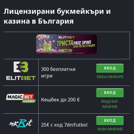
Лицензирани букмейкъри и
казина в България
ВХОД
300 безплатни
игри
Elitbet МНЕНИЕ
ВХОД
Кешбек до 200 €
Magicbet 
МНЕНИЕ
ВХОД
25€ с код 7dnifutbol
MrBit МНЕНИЕ