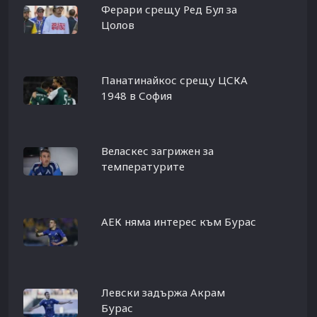
Ферари срещу Ред Бул за
Цолов
Панатинайкос срещу ЦСКА
1948 в София
Веласкес загрижен за
температурите
АЕК няма интерес към Бурас
Левски задържа Акрам
Бурас