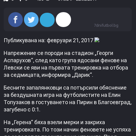
7dnifutbol.bg
Публикувана на: февруари 21, 2017
Напрежение се породи на стадион „Георги
Аспарухов“, след като група ядосани фенове на
Левски се яви на първата тренировка на отбора
за седмицата, информира „Дарик“.
Бесните запалянковци са потърсили обяснение
за бездушната игра на футболистите на Елин
Топузаков в гостуването на Пирин в Благоевград,
загубено с 0:1.
На „Герена“ бяха взели мерки и закриха
тренировката. По този начин феновете не успяха