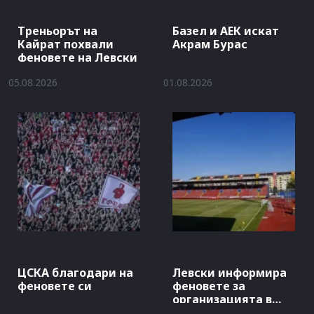
Треньорът на
Базел и АЕК искат
Кайрат похвали
Акрам Бурас
феновете на Левски
05.08.2026
01.08.2026
ЦСКА благодари на
Левски информира
феновете си
феновете за
организацията в
Баня Лука