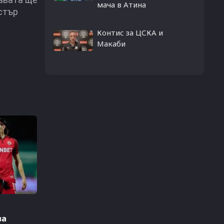
мача в Атина
стър
Контис за ЦСКА и
Макаби
за