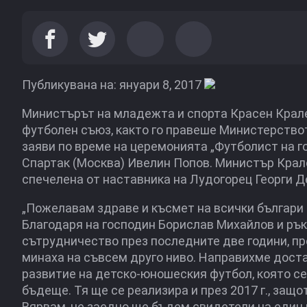
Публикувана на: януари 8, 2017
Министърът на младежта и спорта Красен Крал
футболен съюз, както го правеше Министерствот
заяви по време на церемонията „Футболист на год
Спартак (Москва) Ивелин Попов. Министър Крале
спечелена от наставника на Лудогорец Георги 
„Пожелавам здраве и късмет на всички българи 
Благодаря на господин Борислав Михайлов и ръ
сътрудничество през последните две години, 
минаха на съвсем друго ниво. Направихме доста 
развитие на детско-юношеския футбол, която се
бъдеще. Тя ще се реализира и през 2017 г., защ
Вярвам, че заедно ще бъдем свидетели на един 