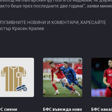
както беше през последните две години“, заяви мини
КЛУЗИВНИТЕ НОВИНИ И КОМЕНТАРИ, ХАРЕСАЙТЕ
тър Красен Кралев
С смени
БФС въвежда ново
БФС нака