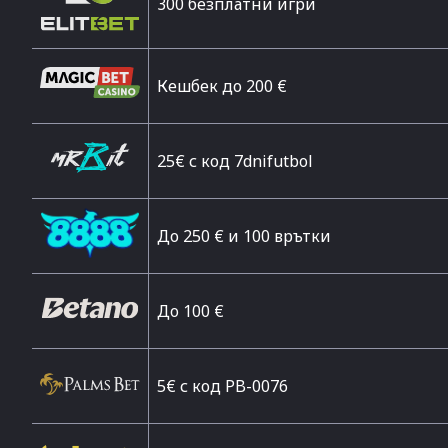
300 безплатни игри
Кешбек до 200 €
25€ с код 7dnifutbol
До 250 € и 100 врътки
Дo 100 €
5€ с код PB-0076