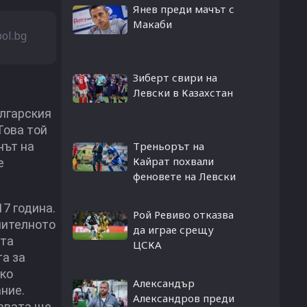
Янев преди мачът с
Макаби
bol.bg
Зиберт свири на
Левски в Казахстан
лгарския
Това той
чът на
Треньорът на
Кайрат похвали
е
феновете на Левски
7 година.
Рой Ревиво отказва
чителното
да играе срещу
ата
ЦСКА
та за
зко
Александър
ние.
Александров преди
жавата ще