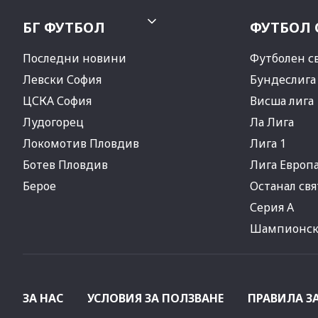
БГ ФУТБОЛ
ФУТБОЛ 
Последни новини
Футболен с
Левски София
Бундеслига
ЦСКА София
Висша лига
Лудогорец
Ла Лига
Локомотив Пловдив
Лига 1
Ботев Пловдив
Лига Европ
Берое
Останал свя
Серия А
Шампионска
ЗА НАС
УСЛОВИЯ ЗА ПОЛЗВАНЕ
ПРАВИЛА З