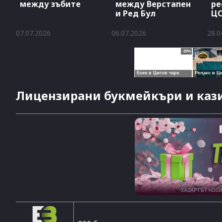
между зъбите
между Верстапен
ре
и Ред Бул
ЦС
07.07.2026
06.07.2026
28.0
Лицензирани букмейкъри и кази