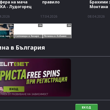
фера на мача
правило
Брахими з
КА - Лудогорец
Монтана
4.2026
17.04.2026
08.04.2026
на в България
ВХОД