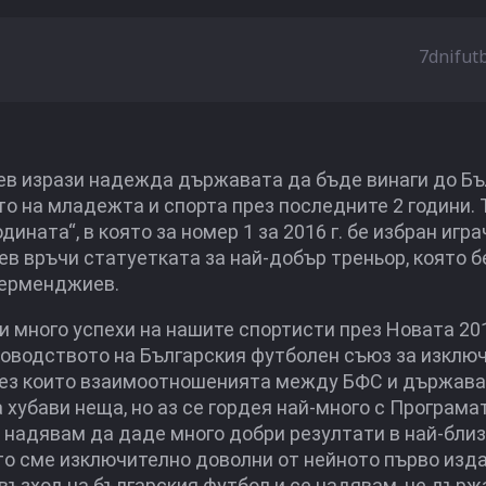
7dnifut
ев изрази надежда държавата да бъде винаги до Бъ
о на младежта и спорта през последните 2 години. 
ината“, в която за номер 1 за 2016 г. бе избран игра
в връчи статуетката за най-добър треньор, която б
Дерменджиев.
и много успехи на нашите спортисти през Новата 201
ководството на Българския футболен съюз за изклю
през които взаимоотношенията между БФС и държав
хубави неща, но аз се гордея най-много с Програма
 надявам да даде много добри резултати в най-бли
ото сме изключително доволни от нейното първо изда
възход на българския футбол и се надявам, че дър