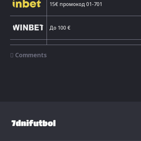
15€ промокод 01-701
До 100 €

Comments