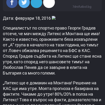
7dnifutbol.bg
Дата: февруари 18, 2016
Специалистът по спортно право Георги Градев
отсече, че мач между Литекс и Монтана ще има!
Както е известно, оранжевите бяха изхвърлени
от „А“ група в началото на тази година, но тимът
от Ловеч обжалва решението на БФС в КАС.
Според Градев съдбата на Литекс ще стане ясна
утре, като според него шансовете тимът на
Любослав Пенев да се завърне в елита на
България са много големи.
„Литекс ще е домакин на Монтана! Решение на
КАС ще има утре. Моята прогноза е базирана на
фактите. Чакаме до утре! 80%/20% в полза на
Литекс! Това е въпрос на факти, доказателства и