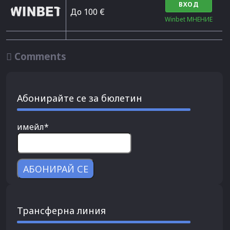
ВХОД
До 100 €
Winbet МНЕНИЕ

Comments
Абонирайте се за бюлетин
имейл*
Трансферна линия