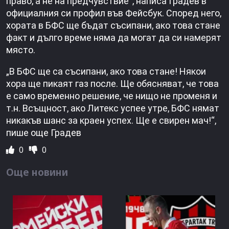
право, а не на предчувствие“, написа Градев в
официалния си профил във Фейсбук. Според него,
хората в БФС ще бъдат съсипани, ако това стане
факт и дълго време няма да могат да си намерят
място.
„В БФС ще са съсипани, ако това стане! Някои
хора ще пикаят газ после. Ще обясняват, че това
е само временно решение, че нищо не променя и
т.н. Всъщност, ако Литекс успее утре, БФС нямат
никакъв шанс за краен успех. Ще е свирен мач!“,
пише още Градев
0
0
Още новини