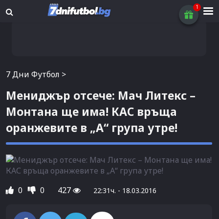
7 Дни Футбол
>
Мениджър отсече: Мач Литекс –
Монтана ще има! КАС връща
оранжевите в „А“ група утре!
0
0
427
22:31ч. - 18.03.2016