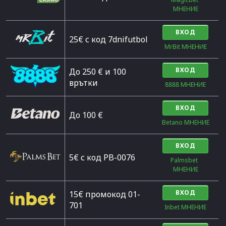
МНЕНИЕ
ВХОД
25€ с код 7dnifutbol
MrBit МНЕНИЕ
ВХОД
До 250 € и 100
врътки
8888 МНЕНИЕ
ВХОД
Дo 100 €
Betano МНЕНИЕ
ВХОД
5€ с код PB-0076
Palmsbet  
МНЕНИЕ
ВХОД
15€ промокод 01-
701
Inbet МНЕНИЕ