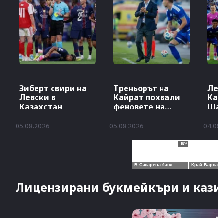
Зиберт свири на
Треньорът на
Ле
Левски в
Кайрат похвали
Ка
Казахстан
феновете на
Ш
Левски
ли
05.08.2026
05.08.2026
04.0
Лицензирани букмейкъри и кази