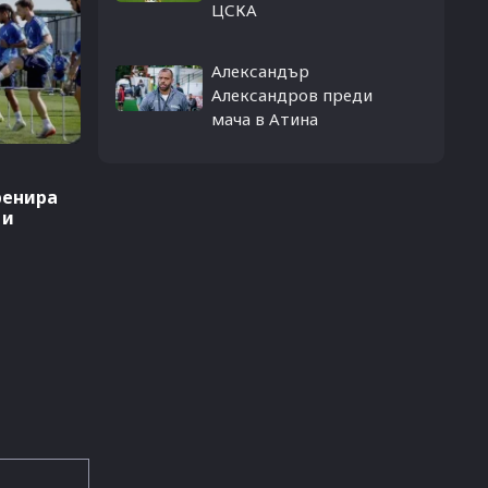
ЦСКА
Александър
Александров преди
мача в Атина
ренира
 и