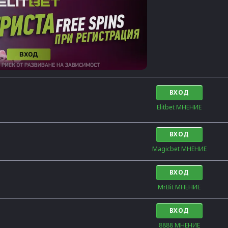
ВХОД
Elitbet МНЕНИЕ
ВХОД
Magicbet МНЕНИЕ
ВХОД
MrBit МНЕНИЕ
ВХОД
8888 МНЕНИЕ