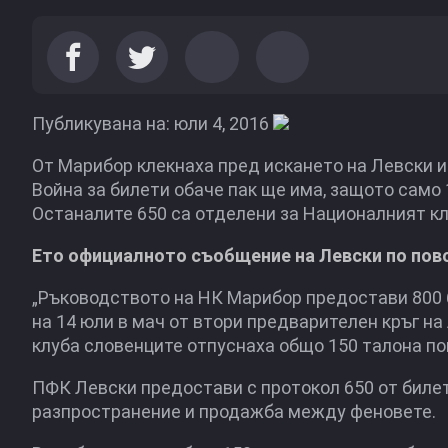
Публикувана на: юли 4, 2016
От Марибор клекнаха пред искането на Левски и
Война за билети обаче пак ще има, защото само
Останалите 650 са отделени за Националният кл
Ето официалното съобщение на Левски по пово
„Ръководството на НК Марибор предостави 800 б
на 14 юли в мач от втори предварителен кръг н
клуба словенците отпуснаха общо 150 талона по
ПФК Левски предостави с протокол 650 от биле
разпространение и продажба между феновете.