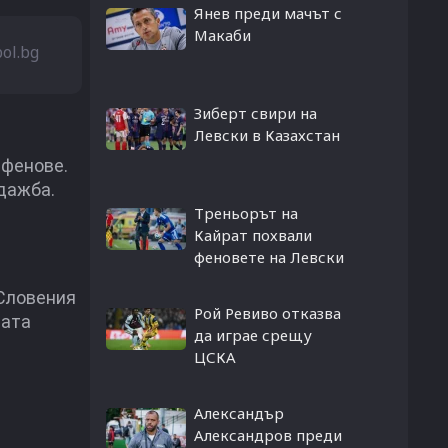
Янев преди мачът с
Макаби
bol.bg
Зиберт свири на
Левски в Казахстан
 фенове.
одажба.
Треньорът на
Кайрат похвали
феновете на Левски
 Словения
Рой Ревиво отказва
вата
да играе срещу
ЦСКА
Александър
Александров преди