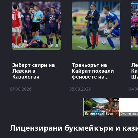
Зиберт свири на
Треньорът на
Ле
Левски в
Кайрат похвали
Ка
Казахстан
феновете на
Ш
Левски
ли
05.08.2026
05.08.2026
04.0
Лицензирани букмейкъри и кази