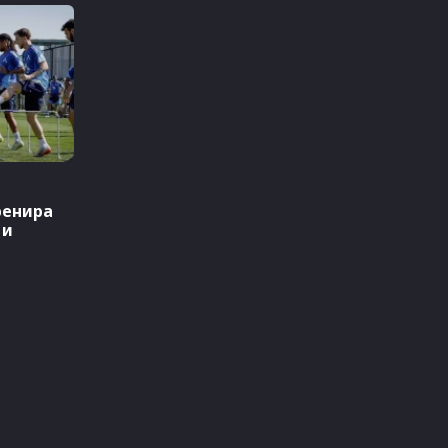
ренира
 и