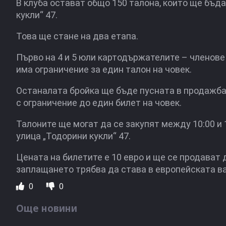
В клуба остават общо 150 талона, които ще бъда
кукли“ 47.
Това ще стане на два етапа.
Първо на 4 и 5 юли картодържателите – членове 
има ограничение за един талон на човек.
Останалата бройка ще бъде пусната в продажба 
с ограничение до един билет на човек.
Талоните ще могат да се закупят между 10:00 и
улица „Тодорини кукли“ 47.
Цената на билетите е 10 евро и ще се продават
заплащането трябва да става в европейската ва
0
0
Още новини