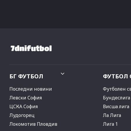
БГ ФУТБОЛ
ФУТБОЛ 
Последни новини
Футболен с
Левски София
Бундеслига
ЦСКА София
Висша лига
Лудогорец
Ла Лига
Локомотив Пловдив
Лига 1