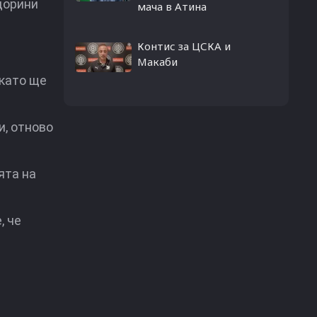
дорини
мача в Атина
Контис за ЦСКА и
Макаби
 като ще
и, отново
ята на
, че