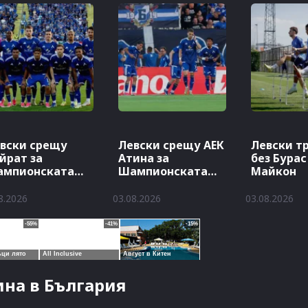
вски срещу
Левски срещу АЕК
Левски т
йрат за
Атина за
без Бурас
ампионската
Шампионската
Майкон
га
лига
8.2026
03.08.2026
03.08.2026
на в България