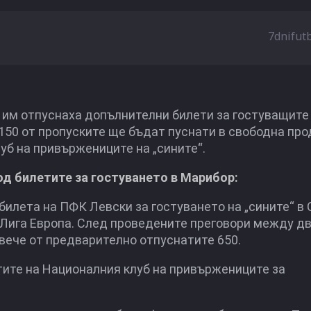
7dnifut
 им отпуснаха допълнителни билети за гостуващите
 150 от пропуските ще бъдат пуснати в свободна пр
уб на привържениците на „сините“.
д билетите за гостуването в Марибор:
илета на ПФК Левски за гостуването на „сините“ в
а Лига Европа. След проведените преговори между д
вече от предварително отпуснатите 650.
тите на Националния клуб на привържениците за