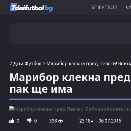
БГ ФУТБОЛ
Ф
7 Дни Футбол
>
Марибор клекна пред Левски! Война
Марибор клекна пред 
пак ще има
0
0
338
23:18ч. - 06.07.2016