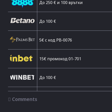
До 250 € и 100 врътки
Дo 100 €
5€ с код PB-0076
15€ промокод 01-701
До 100 €

Comments