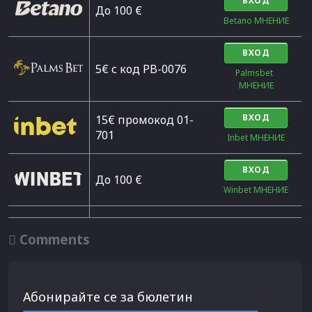
ВХОД
Дo 100 €
Betano МНЕНИЕ
ВХОД
5€ с код PB-0076
Palmsbet  
МНЕНИЕ
ВХОД
15€ промокод 01-
701
Inbet МНЕНИЕ
ВХОД
До 100 €
Winbet МНЕНИЕ

Comments
Абонирайте се за бюлетин