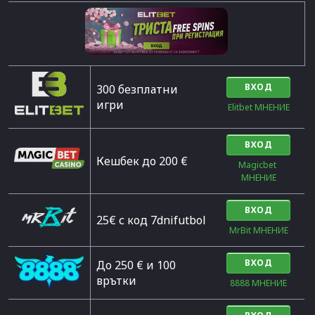
ВХОД
300 безплатни
игри
Elitbet МНЕНИЕ
ВХОД
Кешбек до 200 €
Magicbet 
МНЕНИЕ
ВХОД
25€ с код 7dnifutbol
MrBit МНЕНИЕ
ВХОД
До 250 € и 100
врътки
8888 МНЕНИЕ