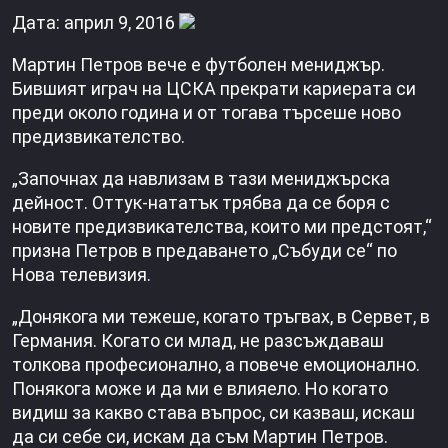
Дата: април 9, 2016
Мартин Петров вече е футболен мениджър.
Бившият играч на ЦСКА прекрати кариерата си
преди около година и от тогава търсеше ново
предизвикателство.
„Започнах да навлизам в тази мениджърска
дейност. Оттук-нататък трябва да се боря с
новите предизвикателства, които ми предстоят,“
призна Петров в предаването „Събуди се“ по
Нова телевизия.
„Донякога ми тежеше, когато тръгвах, в Сервет, в
Германия. Когато си млад, не разсъждаваш
толкова професионално, а повече емоционално.
Понякога може и да ми е влияело. Но когато
видиш за какво става въпрос, си казваш, искаш
да си себе си, искам да съм Мартин Петров.