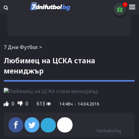
7 Дни Футбол
>
Любимец на ЦСКА стана
мениджър
0
0
613
14:48ч. - 14.04.2016
7dnifutbol.bg