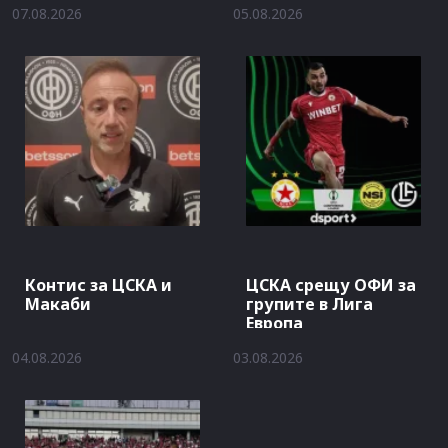
07.08.2026
05.08.2026
Контис за ЦСКА и
ЦСКА срещу ОФИ за
Макаби
групите в Лига
Европа
04.08.2026
03.08.2026