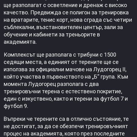
ще разполагат с осветление и дренаж с високо
качество. Предвижда се полигон за тренировка
на вратарите, тенис корт, нова сграда със четири
съблекални, възстановителен център, зали за
обучение и кабинети за треньорите в
академията.
Комплексът ще разполага с трибуни с 1500
седящи места, а единият от терените ще се
използва за официални мачове на Лудогорец II,
който участва в първенството на „Б“ група. Към
момента Лудогорец разполага с два
тренировъчни терена с естествено покритие,
един с изкуствено, както и терени за футбол 7 и
футбол 9.
Въпреки че терените са в отлично състояние, те
не достигат, за да се обезпечи тренировъчният
процес на академията, която през последните