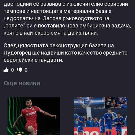
две години се развива с изключително сериозни
темпове и настоящата материална база е
недостатъчна. Затова ръководството на
„орлите“ си е поставило нова амбициозна задача,
която в най-скоро смята да изпълни.
След цялостната реконструкция базата на
Лудогорец ще надвиши като качество средните
европейски стандарти.
0
0
Още новини