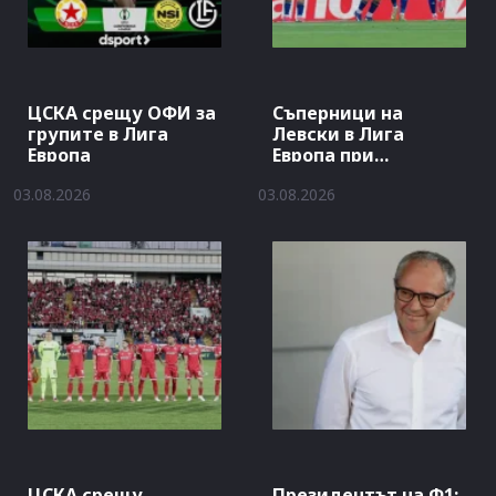
ЦСКА срещу ОФИ за
Съперници на
групите в Лига
Левски в Лига
Европа
Европа при
отпадане от Кайрат
03.08.2026
03.08.2026
ЦСКА срещу
Президентът на Ф1: