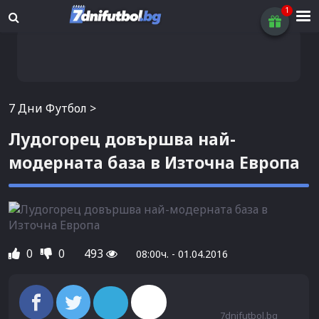
7 Дни Футбол
>
Лудогорец довършва най-
модерната база в Източна Европа
0
0
493
08:00ч. - 01.04.2016
7dnifutbol.bg