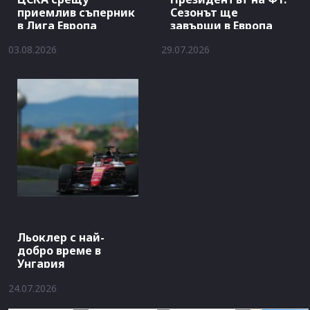
приемлив съперник
Сезонът ще
в Лига Европа
завърши в Европа
03.08.2026
29.07.2026
Льоклер с най-
добро време в
Унгария
24.07.2026