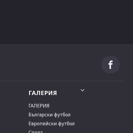
ГАЛЕРИЯ
ГАЛЕРИЯ
Български футбол
Европейски футбол
Спорт