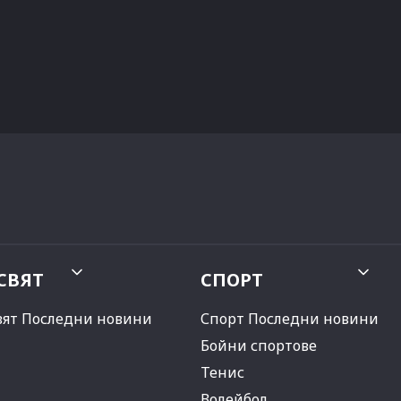
СВЯТ
СПОРТ
вят Последни новини
Спорт Последни новини
Бойни спортове
Тенис
Волейбол