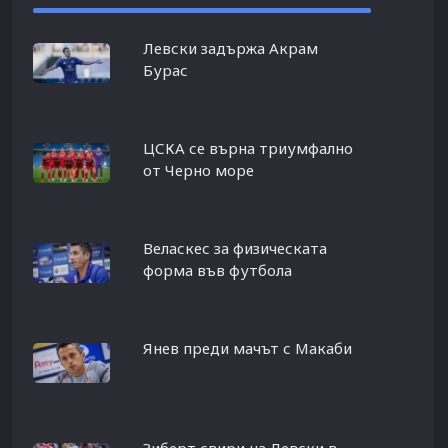
Левски задържа Акрам
Бурас
ЦСКА се върна триумфално
от Черно море
Веласкес за физическата
форма във футбола
Янев преди мачът с Макаби
Зиберт свири на Левски в