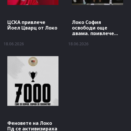
ЦСКА привлече
Локо София
Йоел Цварц от Локо
освободи още
двама, привлече
петима млади
18.06.2026
18.06.2026
Феновете на Локо
Пд се активизираха