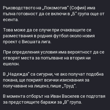
Ръководството на „Локомотив“ (София) има
пълна готовност да се включи в „Б“ група още от
есента.
Това може да се случи при очакващите се
размествания в родния футбол около новия
проект с Висшата лига.
При определения условия има вероятност да се
отворят места за попълване на втория ни
ешелон.
В „Надежда“ са сигурни, че ако получат подобна
покана, ще покрият всички изисквания за
получаване на лиценз, пише „Труд“.
В момента отборът на Иван Василев се подготвя
за предстоящите баражи за „В“ група.