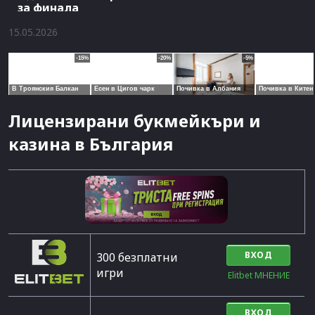
за финала
15.05.2026
Лицензирани букмейкъри и
казина в България
ВХОД
300 безплатни
игри
Elitbet МНЕНИЕ
ВХОД