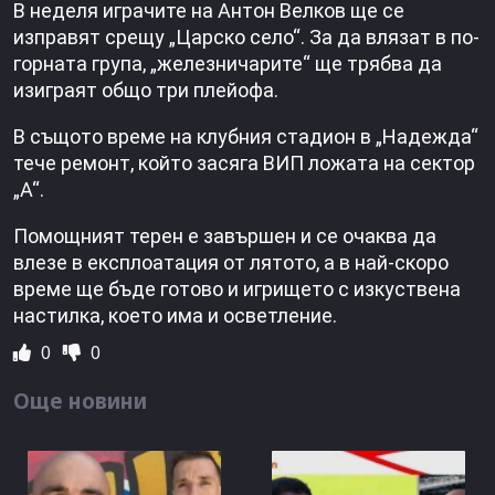
В неделя играчите на Антон Велков ще се
изправят срещу „Царско село“. За да влязат в по-
горната група, „железничарите“ ще трябва да
изиграят общо три плейофа.
В същото време на клубния стадион в „Надежда“
тече ремонт, който засяга ВИП ложата на сектор
„А“.
Помощният терен е завършен и се очаква да
влезе в експлоатация от лятото, а в най-скоро
време ще бъде готово и игрището с изкуствена
настилка, което има и осветление.
0
0
Още новини