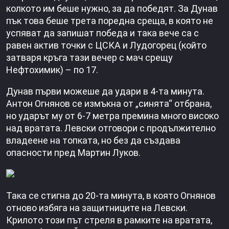
колкото им беше нужно, за да победят. За Дунав
пък това беше трета поредна среща, в която не
успяват да запишат победа и така вече са с
равен актив точки с ЦСКА и Лудогорец (който
затваря кръга тази вечер с мач срещу
Нефтохимик) – по 17.
Дунав първи можеше да удари в 4-та минута.
Антон Огнянов се измъкна от „синята“ отбрана,
но ударът му от 6-7 метра премина много високо
над вратата. Левски отговори с продължително
владеене на топката, но без да създава
опасности пред Мартин Луков.
Така се стигна до 20-та минута, в която Огнянов
отново избяга на защитниците на Левски.
Крилото този път стреля в рамките на вратата,