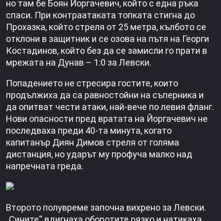
но там бе Боян Йоргачевич, който с една ръка
спаси. При контраатаката топката стигна до
Прохазка, който стреля от 25 метра, кълбото се
отклони в защитник и се озова на пътя на Георги
Костадинов, който без да се замисли го прати в
мрежата на Дунав – 1:0 за Левски.
Попадението не стресира гостите, които
продължиха да са равностойни на съперника и
да опитват чести атаки, най-вече по левия фланг.
Нови опасности пред вратата на Йоргачевич не
последваха преди 40-та минута, когато
капитанър Диян Димов стреля от голяма
дистанция, но ударът му профуча малко над
напречната греда.
Второто полувреме започна вихрено за Левски.
„Сините“ вдигнаха оборотите рязко и натикаха