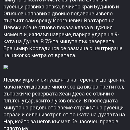
русенци развиха атака, в чийто край Будинов и
Огнянов направиха двойно подаване извело
първият сам срещу Йоргачевич. Вратарят на
Левски обаче отново показа класа в нужния
момент и, излязъл навреме, парира удара на 9-
ката на Дунав. В 75-та минута пък резервата
Бранимир Костадинов се размина с центриране
на няколко метра от вратата.
Левски укроти ситуацията на терена и до края на
мача не си даваше много зор да вкара трети гол,
въпреки че резервата Хеан Деса се отличи с
плътен удар, който Луков спаси. В последната
минута на редовното време стражът на русенци
отрази и силен изстрел от точката на дузпата на
Нар, който за негов късмет бе насочен право в
тялото му.