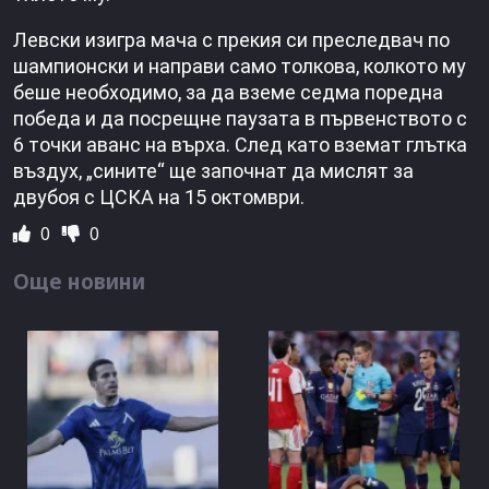
Левски изигра мача с прекия си преследвач по
шампионски и направи само толкова, колкото му
беше необходимо, за да вземе седма поредна
победа и да посрещне паузата в първенството с
6 точки аванс на върха. След като вземат глътка
въздух, „сините“ ще започнат да мислят за
двубоя с ЦСКА на 15 октомври.
0
0
Още новини