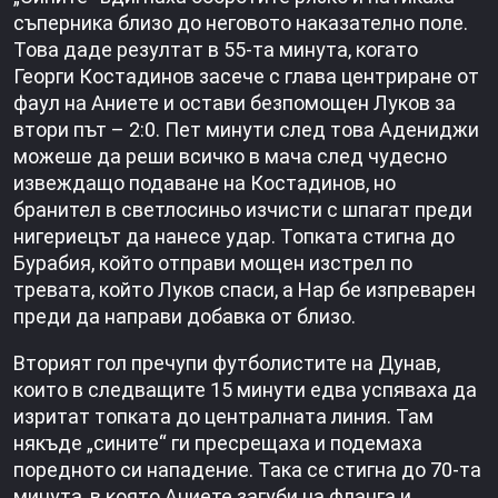
съперника близо до неговото наказателно поле.
Това даде резултат в 55-та минута, когато
Георги Костадинов засече с глава центриране от
фаул на Аниете и остави безпомощен Луков за
втори път – 2:0. Пет минути след това Адениджи
можеше да реши всичко в мача след чудесно
извеждащо подаване на Костадинов, но
бранител в светлосиньо изчисти с шпагат преди
нигериецът да нанесе удар. Топката стигна до
Бурабия, който отправи мощен изстрел по
тревата, който Луков спаси, а Нар бе изпреварен
преди да направи добавка от близо.
Вторият гол пречупи футболистите на Дунав,
които в следващите 15 минути едва успяваха да
изритат топката до централната линия. Там
някъде „сините“ ги пресрещаха и подемаха
поредното си нападение. Така се стигна до 70-та
минута, в която Аниете загуби на фланга и