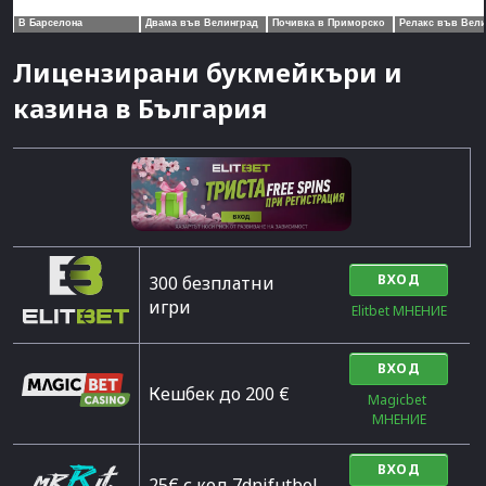
Лицензирани букмейкъри и
казина в България
ВХОД
300 безплатни
игри
Elitbet МНЕНИЕ
ВХОД
Кешбек до 200 €
Magicbet 
МНЕНИЕ
ВХОД
25€ с код 7dnifutbol