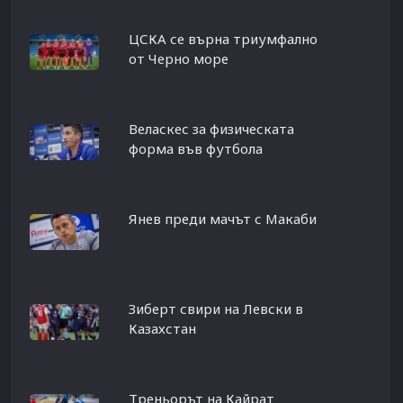
ЦСКА се върна триумфално
от Черно море
Веласкес за физическата
форма във футбола
Янев преди мачът с Макаби
Зиберт свири на Левски в
Казахстан
Треньорът на Кайрат