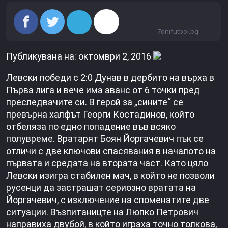
7dnifutbol.bg
Публикувана на: октомври 2, 2016
Левски победи с 2:0 Дунав в дербито на върха в
Първа лига и вече има аванс от 6 точки пред
преследвачите си. В герой за „сините“ се
превърна халфът Георги Костадинов, който
отбеляза по едно попадение във всяко
полувреме. Вратарят Боян Йоргачевич пък се
отличи с две ключови спасявания в началото на
първата и средата на втората част. Като цяло
Левски изигра стабилен мач, в който не позволи
русенци да застрашат сериозно вратата на
Йоргачевич, с изключение на споменатите две
ситуации. Възпитаницте на Люпко Петрович
направиха двубой, в който играха точно толкова,