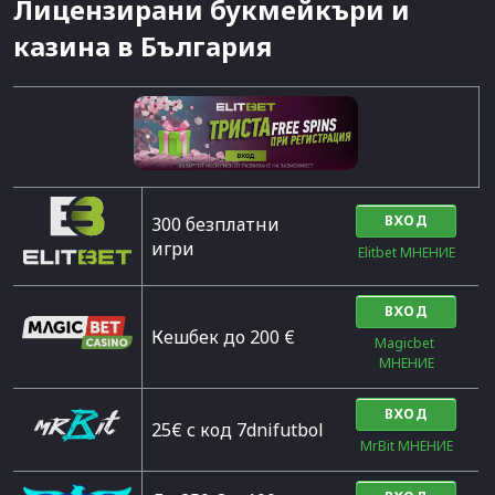
Лицензирани букмейкъри и
казина в България
ВХОД
300 безплатни
игри
Elitbet МНЕНИЕ
ВХОД
Кешбек до 200 €
Magicbet 
МНЕНИЕ
ВХОД
25€ с код 7dnifutbol
MrBit МНЕНИЕ