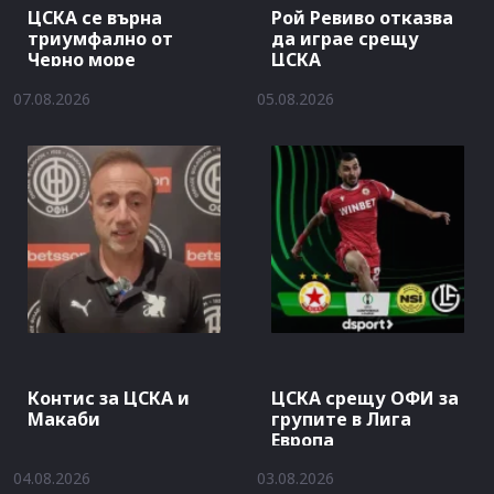
ЦСКА се върна
Рой Ревиво отказва
триумфално от
да играе срещу
Черно море
ЦСКА
07.08.2026
05.08.2026
Контис за ЦСКА и
ЦСКА срещу ОФИ за
Макаби
групите в Лига
Европа
04.08.2026
03.08.2026