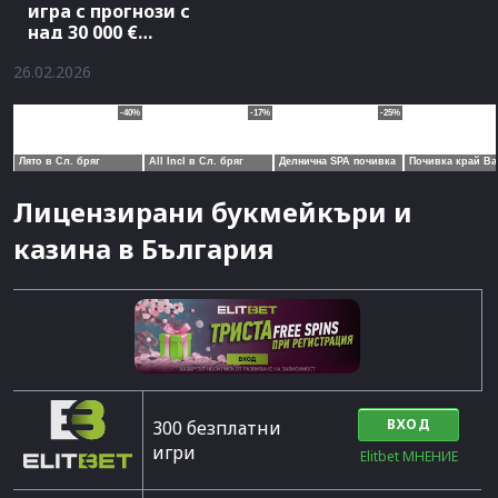
игра с прогнози с
над 30 000 €
награден фонд
26.02.2026
Лицензирани букмейкъри и
казина в България
ВХОД
300 безплатни
игри
Elitbet МНЕНИЕ