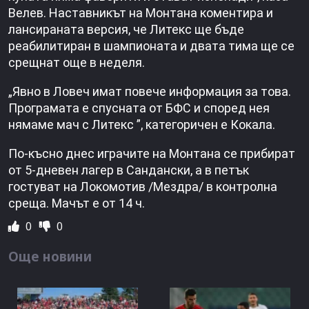
Велев. Наставникът на Монтана коментира и
лансираната версия, че Литекс ще бъде
реабилитиран в шампионата и двата тима ще се
срещнат още в неделя.
„Явно в Ловеч имат повече информация за това.
Програмата е спусната от БФС и според нея
нямаме мач с Литекс ”, категоричен е Кокала.
По-късно днес играчите на Монтана се прибират
от 5-дневен лагер в Сандански, а в петък
гостуват на Локомотив /Мездра/ в контролна
среща. Мачът е от 14 ч.
0
0
Още новини