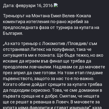
Дата: февруари 16, 2016
Треньорът на Монтана Емил Велев-Кокала
коментира изтегления по-рано жребий за
предпоследната фаза от турнира за купата на
България.
„Аз като треньор с Локомотив /Пловдив/ съм
отстранявал Литекс на полуфинал, така че
ситуацията ми е позната. Ще бъде тежко, но ако
искаме да играем във финал ще трябва да
преодолеем ловчанлии. Надявам се до мачовете
през април да сме готови. На този етап гледаме
първенството, защото за нас то е по-важно.
Когато обаче дойдат срещите за купата трябва
да подходим сериозно. Това, че сме домакини в
първата среща не е добре. Смятам, че нещата
ще се решат в реванша в Ловеч. В мачовете за
купата няма фаворити и стават изненади”, каза