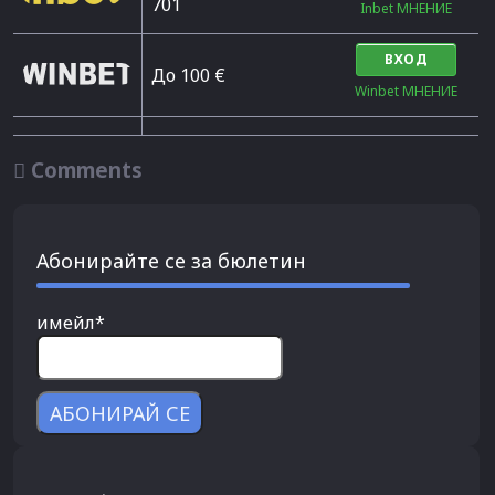
701
Inbet МНЕНИЕ
ВХОД
До 100 €
Winbet МНЕНИЕ

Comments
Абонирайте се за бюлетин
имейл*