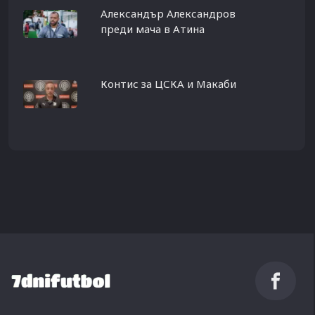
Александър Александров
преди мача в Атина
Контис за ЦСКА и Макаби