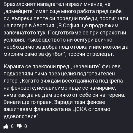
Бразилският нападател изрази мнение, че
„армейците” имат още много работа пред себе
си, въпреки петте си поредни победи, постигнати
на лагера в Австрия. „В София ще продължим
започнатото тук. Подготвяхме се при страхотни
условия. Ръководството ни осигури всичко
необходимо за добра подготовка и ние можем да
мислим само за футбол”, посочи стрелецът.
Каранга се преклони пред „червените” фенове,
подкрепяли тима през целия подготвителен
лагер. „Когато виждам всеотдайната подкрепа
на феновете, независимо къде се намираме,
няма как да не дам всичко от себе си на терена.
Винаги ще го правя. Заради тези фенове
защитавам фланелката на ЦСКА с голямо
удоволствие”
0
0