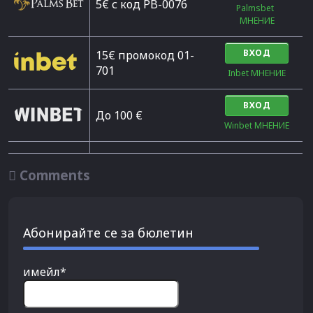
5€ с код PB-0076
Palmsbet  
МНЕНИЕ
ВХОД
15€ промокод 01-
701
Inbet МНЕНИЕ
ВХОД
До 100 €
Winbet МНЕНИЕ

Comments
Абонирайте се за бюлетин
имейл*