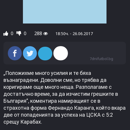
0
0
288
18:50ч. - 26.06.2017
7dnifutbol.bg
„Положихме много усилия и те бяха
възнаградени. Доволни сме, но трябва да
коригираме още много неща. Разполагаме с
достатъчно време, за да изчистим грешките в
България”, коментира намиращият се в
страхотна форма Фернандо Каранга, който вкара
две от попаденията за успеха на ЦСКА с 5:2
срещу Карабах.