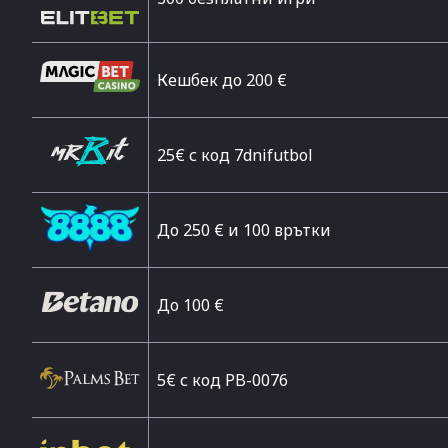
Кешбек до 200 €
25€ с код 7dnifutbol
До 250 € и 100 врътки
Дo 100 €
5€ с код PB-0076