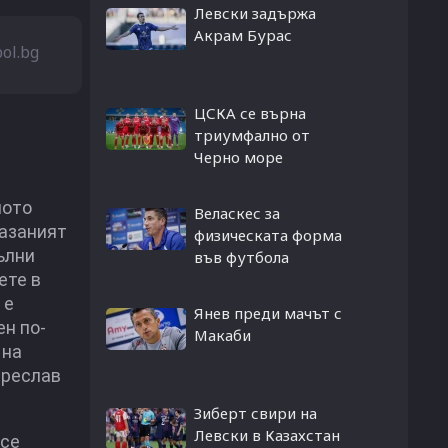
Левски задържа
Акрам Бурас
bol.bg
ЦСКА се върна
триумфално от
Черно море
ното
Веласкес за
казаният
физическата форма
ълни
във футбола
ете в
 е
Янев преди мачът с
ен по-
Макаби
 на
Преслав
Зиберт свири на
Левски в Казахстан
 се