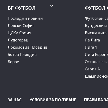
БГ ФУТБОЛ
ФУТБОЛ 
Последни новини
Футболен с
Левски София
Бундеслига
ЦСКА София
Висша лига
Лудогорец
Ла Лига
Локомотив Пловдив
Лига 1
Ботев Пловдив
Лига Европ
Берое
Останал свя
Серия А
Шампионска
ЗА НАС
УСЛОВИЯ ЗА ПОЛЗВАНЕ
ПРАВИЛА З