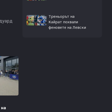
Треньорът на
дуард
Кайрат похвали
феновете на Левски
 на