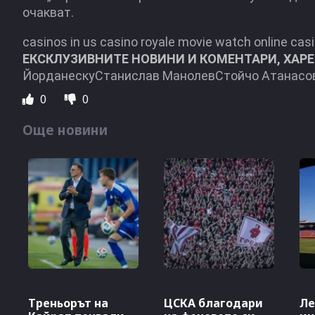
очакват.
casinos in us casino royale movie watch online casin
ЕКСКЛУЗИВНИТЕ НОВИНИ И КОМЕНТАРИ, ХАРЕ
ЙорданескуСтанислав МанолевСтойчо Атанас
0
0
Още новини
Треньорът на
ЦСКА благодари
Ле