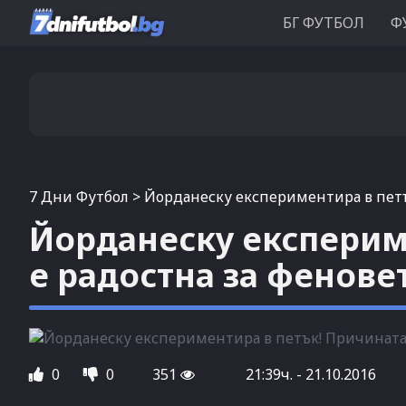
БГ ФУТБОЛ
Ф
7 Дни Футбол
>
Йорданеску експериментира в петъ
Йорданеску експерим
е радостна за фенове
0
0
351
21:39ч. - 21.10.2016