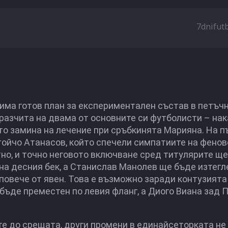
7dnifut
ма готов план за експериментален състав в петъч
разчита на двама от основните си футболисти – на
то замина на лечение при сръбкинята Марияна. На п
ойчо Атанасов, който спечели симпатиите на фенов
тно, и точно неговото включване сред титулярите ще
а десния бек, а Станислав Манолев ще бъде изтегл
повече от явен. Това е възможно заради контузията
бъде преместен по левия фланг, а Диого Виана зад 
те до срещата, други промени в единайсеторката не