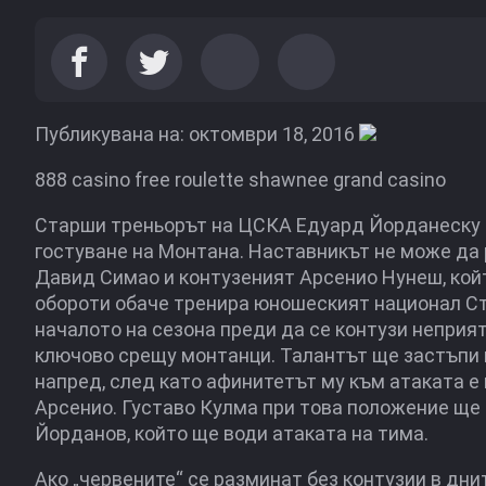
Публикувана на: октомври 18, 2016
888 casino free roulette shawnee grand casino
Старши треньорът на ЦСКА Едуард Йорданеску и
гостуване на Монтана. Наставникът не може да 
Давид Симао и контузеният Арсенио Нунеш, кой
обороти обаче тренира юношеският национал Ст
началото на сезона преди да се контузи неприя
ключово срещу монтанци. Талантът ще застъпи н
напред, след като афинитетът му към атаката е 
Арсенио. Густаво Кулма при това положение ще 
Йорданов, който ще води атаката на тима.
Ако „червените“ се разминат без контузии в дни