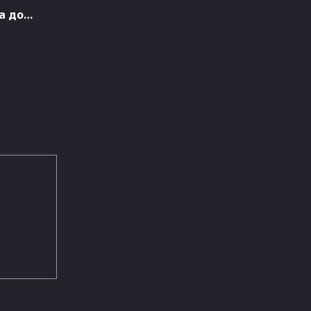
е
а до