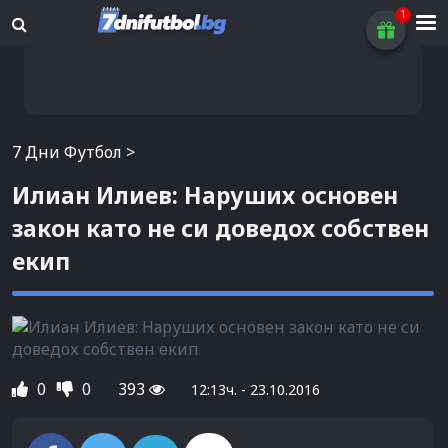
7 Дни Футбол
>
Илиан Илиев: Наруших основен
закон като не си доведох собствен
екип
0
0
393
12:13ч. - 23.10.2016