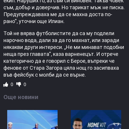
екип. Наруших го, аз съм си виновен. Такъв човек
съм, добър и доверчив. Но тарикат мъж не писка.
Предупреждаваха ме да се махна доста по-
рано“, уточни още Илиан.
Той не вярва футболистите да са му подлели
нарочно вода, дали за да го махнат, или заради
някакви други интереси. „Не ми минават подобни
неща през главата“, каза варненецът. И отрече
категорично да е говорил с Берое, въпреки че
фенове от Стара Загора цяла нощ го засипваха
във фейсбук с молби да се върне.
0
0
Още новини