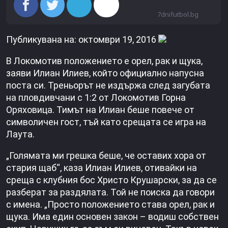
7dnifutbol.bg
Публикувана на: октомври 19, 2016
В Локомотив положението е орел, рак и щука,
заяви Илиан Илиев, който официално напусна
поста си. Треньорът не издържа след загубата
на пловдивчани с 1:2 от Локомотив Горна
Оряховица. Тимът на Илиан беше повече от
символичен гост, тъй като срещата се игра на
Лаута.
„Голямата ми грешка беше, че оставих хора от
стария щаб“, каза Илиан Илиев, отивайки на
среща с клубния бос Христо Крушарски, за да се
разберат за раздялата. Той не поиска да говори
с имена. „Просто положението става орел, рак и
щука. Има един основен закон – водиш собствен