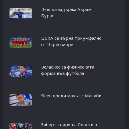
Левски задържа Акрам
Бурас
ЦСКА се върна триумфално
от Черно море
Веласкес за физическата
форма във футбола
Янев преди мачът с Макаби
Зиберт свири на Левски в