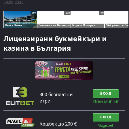
03.08.2026
Лицензирани букмейкъри и
казина в България
ВХОД
300 безплатни
игри
Elitbet МНЕНИЕ
ВХОД
Кешбек до 200 €
Magicbet 