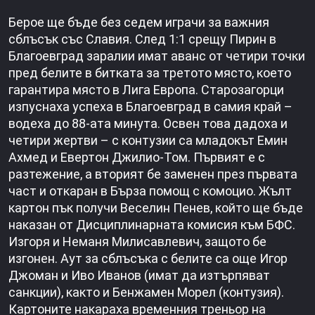
Берое ще бъде без седем играчи за важния
сблъсък със Славия. След 1:1 срещу Пирин в
Благоевград заралии имат аванс от четири точки
пред белите в битката за третото място, което
гарантира място в Лига Европа. Старозагорци
изпуснаха успеха в Благоевград в самия край –
водеха до 88-ата минута. Освен това дадоха и
четири жертви – с контузии са младокът Емин
Ахмед и Евертон Джилио-Том. Първият е с
разтежение, а вторият бе заменен през първата
част и откаран в Бърза помощ с комоцио. Жълт
картон пък получи Веселин Пенев, който ще бъде
наказан от Дисциплинарната комисия към БФС.
Изгоря и Неманя Милисавлевич, защото бе
изгонен. Аут за сблъсъка с белите са още Игор
Джоман и Иво Иванов (имат да изтърпяват
санкции), както и Бенжамен Морел (контузия).
Картоните накараха временния треньор на