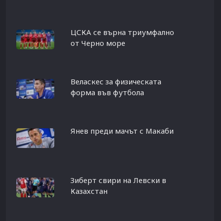
ЦСКА се върна триумфално
от Черно море
Веласкес за физическата
форма във футбола
Янев преди мачът с Макаби
Зиберт свири на Левски в
Казахстан