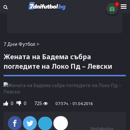
7 Дни Футбол
>
Жената на Бадема събра
погледите на Локо Пд – Левски
0
0
725
07:57ч. - 01.04.2016
7dnifutbol.bg