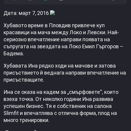
Дата: март 7, 2016
Хубавото време в Пловдив привлече куп
красавици на мача между Локо и Левски. Най-
сериозно впечатление направи появата на
съпругата на звездата на Локо Емил Гъргоров –
Бадема.
Хубавата Ина рядко ходи на мачове и затова
присъствието й веднага направи впечатление на
присъстващите.
Ина се оказа на кадем за „смърфовете“, които
взеха точка. От няколко години Ина развива
успешен бизнес. Тя е собственик на салона
Slimfit и впечатлява с отлична форма, плод на
много тренировки.