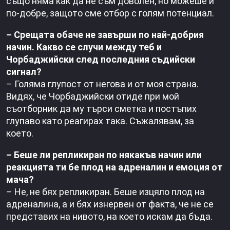
също няма как да не съм доволен, но можеше и
по-добре, защото сме отбор с голям потенциал.
– Срещата обаче не завърши по най-добрия
начин. Какво се случи между теб и
Чорбаджийски след последния съдийски
сигнал?
– Голяма глупост от негова и от моя страна.
Видях, че Чорбаджийски отиде при мой
съотборник да му търси сметка и постъпих
глупаво като реагирах така. Съжалявам, за
което.
– Беше ли репликиран по някакъв начин или
реакцията ти бе плод на адреналин и емоция от
мача?
– Не, не бях репликиран. Беше изцяло плод на
адреналина, а и бях изнервен от факта, че не се
представих на нивото, на което искам да бъда.