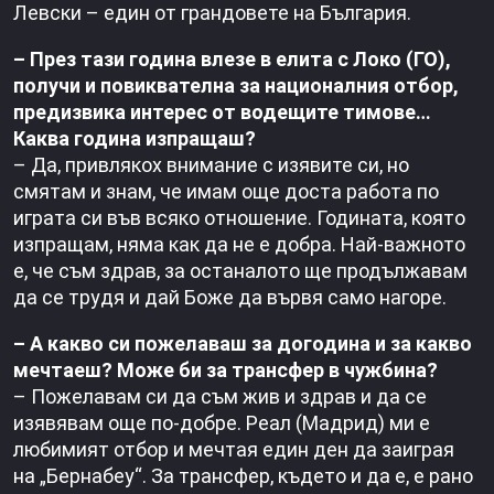
Левски – един от грандовете на България.
– През тази година влезе в елита с Локо (ГО),
получи и повиквателна за националния отбор,
предизвика интерес от водещите тимове…
Каква година изпращаш?
– Да, привлякох внимание с изявите си, но
смятам и знам, че имам още доста работа по
играта си във всяко отношение. Годината, която
изпращам, няма как да не е добра. Най-важното
е, че съм здрав, за останалото ще продължавам
да се трудя и дай Боже да вървя само нагоре.
– А какво си пожелаваш за догодина и за какво
мечтаеш? Може би за трансфер в чужбина?
– Пожелавам си да съм жив и здрав и да се
изявявам още по-добре. Реал (Мадрид) ми е
любимият отбор и мечтая един ден да заиграя
на „Бернабеу“. За трансфер, където и да е, е рано