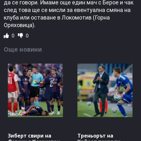
да се говори. Имаме още един мач с Берое и чак
след това ще се мисли за евентуална смяна на
клуба или оставане в Локомотив (Горна
Оряховица).
0
0
Още новини
Зиберт свири на
Треньорът на