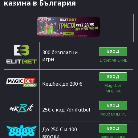
казина в България
ВХОД
300 безплатни
игри
Elitbet МНЕНИЕ
ВХОД
Кешбек до 200 €
Magicbet 
МНЕНИЕ
ВХОД
25€ с код 7dnifutbol
MrBit МНЕНИЕ
ВХОД
До 250 € и 100
врътки
8888 МНЕНИЕ