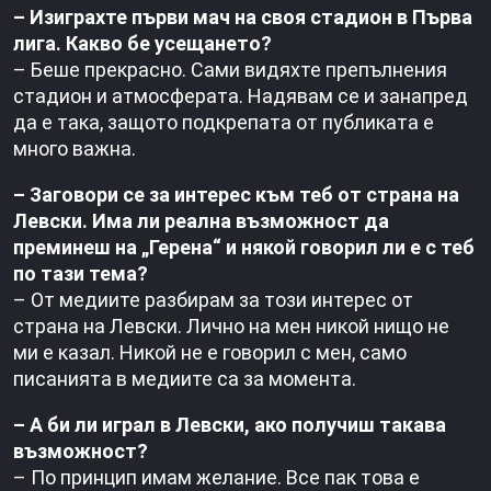
– Изиграхте първи мач на своя стадион в Първа
лига. Какво бе усещането?
– Беше прекрасно. Сами видяхте препълнения
стадион и атмосферата. Надявам се и занапред
да е така, защото подкрепата от публиката е
много важна.
– Заговори се за интерес към теб от страна на
Левски. Има ли реална възможност да
преминеш на „Герена“ и някой говорил ли е с теб
по тази тема?
– От медиите разбирам за този интерес от
страна на Левски. Лично на мен никой нищо не
ми е казал. Никой не е говорил с мен, само
писанията в медиите са за момента.
– А би ли играл в Левски, ако получиш такава
възможност?
– По принцип имам желание. Все пак това е