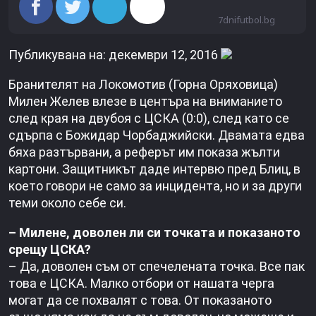
7dnifutbol.bg
Публикувана на: декември 12, 2016
Бранителят на Локомотив (Горна Оряховица)
Милен Желев влезе в центъра на вниманието
след края на двубоя с ЦСКА (0:0), след като се
сдърпа с Божидар Чорбаджийски. Двамата едва
бяха разтървани, а реферът им показа жълти
картони. Защитникът даде интервю пред Блиц, в
което говори не само за инцидента, но и за други
теми около себе си.
– Милене, доволен ли си точката и показаното
срещу ЦСКА?
– Да, доволен съм от спечелената точка. Все пак
това е ЦСКА. Малко отбори от нашата черга
могат да се похвалят с това. От показаното