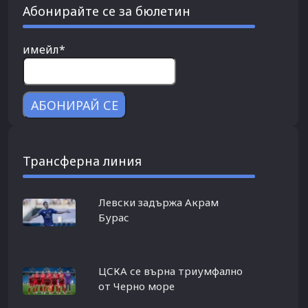
Абонирайте се за бюлетин
имейл*
Трансферна линия
Левски задържа Акрам
Бурас
ЦСКА се върна триумфално
от Черно море