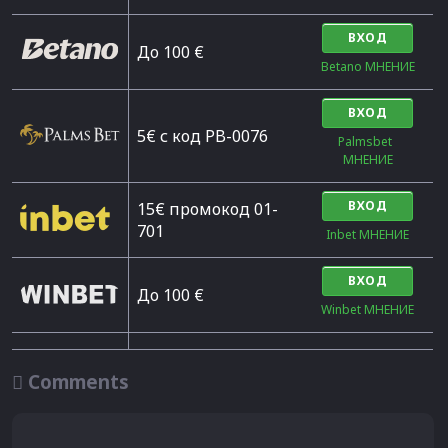
ВХОД
Дo 100 €
Betano МНЕНИЕ
ВХОД
5€ с код PB-0076
Palmsbet  
МНЕНИЕ
ВХОД
15€ промокод 01-
701
Inbet МНЕНИЕ
ВХОД
До 100 €
Winbet МНЕНИЕ

Comments