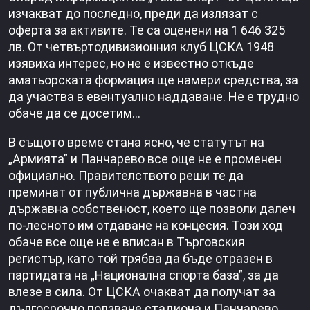
изчакват до последно, преди да излязат с
оферта за активите. Те са оценени на 1 646 325
лв. От четвъртодивизионния клуб ЦСКА 1948
изявиха интерес, но не е известно откъде
аматьорската формация ще намери средства, за
да участва в евентуално наддаване. Не е трудно
обаче да се досетим…
В същото време стана ясно, че статутът на
„Армията” и Панчарево все още не е променен
официално. Правителството реши те да
преминат от публична държавна в частна
държавна собственост, което ще позволи далеч
по-лесното им отдаване на концесия. Този ход
обаче все още не е вписан в Търговския
регистър, като той трябва да бъде отразен в
партидата на „Национална спорта база”, за да
влезе в сила. От ЦСКА очакват да получат за
дългосрочно ползване стадиона и Панчарево.