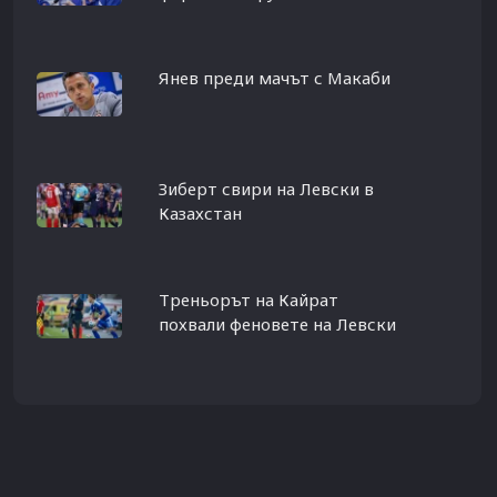
Янев преди мачът с Макаби
Зиберт свири на Левски в
Казахстан
Треньорът на Кайрат
похвали феновете на Левски