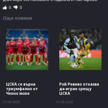
0
0
Още новини
ЦСКА се върна
Рой Ревиво отказва
триумфално от
да играе срещу
Черно море
ЦСКА
07.08.2026
05.08.2026