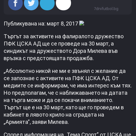
7dnifutbol.bg
Публикувана на: март 8, 2017
Търгът за активите на фалиралото дружество
ПФК ЦСКА АД ще се проведе на 30 март, а
синдикът на дружеството Дора Милева във
връзка с предстоящата продажба.
„Абсолютно никой не ми е звънял с желание да
се запознае с активите на ПФК ЦСКА АД. От
медиите се информирам, че има интерес към тях.
Но предполагам, че с наближаването на датата
на търга може и да се покачи вниманието.
Търгът ще е на 30 март, като ще го проведем в
кабинет в лявото крило на сградата на
„Армията”, заяви Милева.
Според информация на „Тема Спорт” от ЦСКА ще