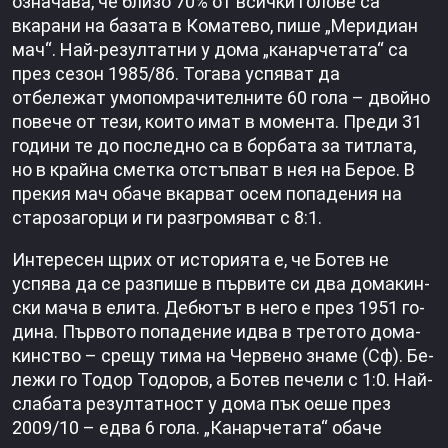
означава, че близо 70% от всички голове са
вкарани на базата в Коматево, пише „Меридиан
мач“. Най-резултатни у дома „канарчетата“ са
през сезон 1985/86. Тога­ва успяват да
отбележат умопомрачителните 60 гола – двойно
повече от тези, които имат в мо­мента. Преди 31
години те до последно са в борбата за титлата,
но в крайна сметка отстъпват в нея на Берое. В
прекия мач обаче вкарват осем попадения на
староза­горци и ги разгромяват с 8:1.
Интересен щрих от историята е, че Ботев не
успява да се разпише в първите си два домакин­
ски мача в елита. Дебю­тът в него е през 1951 го­
дина. Първото попаде­ние идва в третото дома­
кинство – срещу тима на Червено знаме (Сф). Бе­
лежи го Тодор Тодоров, а Ботев печели с 1:0. Най-
слабата резултатност у дома пък оеше през
2009/10 – едва 6 гола. „Канарчетата“ обаче