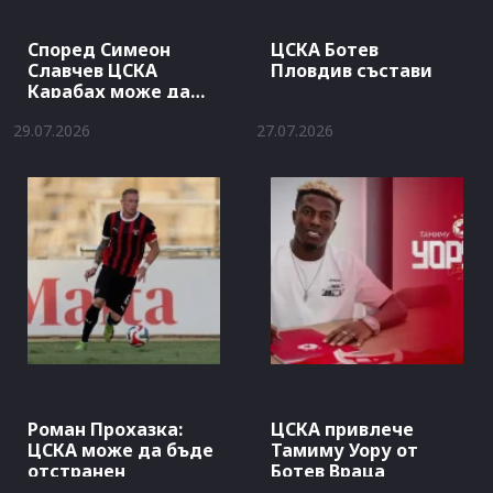
Според Симеон
ЦСКА Ботев
Славчев ЦСКА
Пловдив състави
Карабах може да
стигнат…
29.07.2026
27.07.2026
Роман Прохазка:
ЦСКА привлече
ЦСКА може да бъде
Тамиму Уору от
отстранен
Ботев Враца