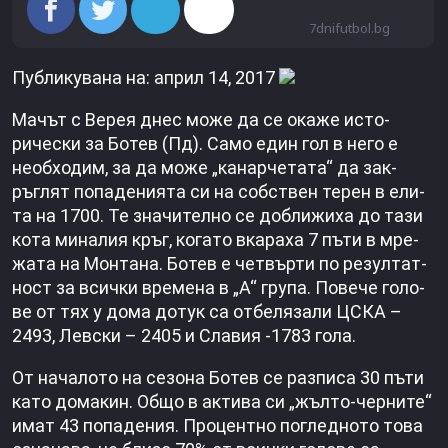
7dnifutbol.bg
Публикувана на: април 14, 2017
Мачът с Верея днес може да се окаже исто­
рически за Ботев (Пд). Само един гол в него е
необходим, за да може „канарчетата“ да зак­
ръглят попаденията си на собствен терен в ели­
та на 1700. Те значител­но се доближиха до тази
кота миналия кръг, когато вкараха 7 пъти в мре­
жата на Монтана. Ботев е четвърти по резултат­
ност за всички времена в „А“ група. Повече голо­
ве от тях у дома дотук са отбелязали ЦСКА –
2493, Левски – 2405 и Славия -1783 гола.
От началото на сезона Ботев се разписа 30 пъти
като домакин. Общо в актива си „жълто-черните“
имат 43 попадения. Процентно погледното това