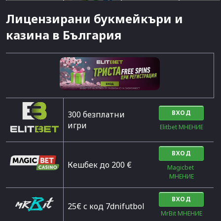
Лицензирани букмейкъри и
казина в България
ВХОД
300 безплатни
игри
Elitbet МНЕНИЕ
ВХОД
Кешбек до 200 €
Magicbet 
МНЕНИЕ
ВХОД
25€ с код 7dnifutbol
MrBit МНЕНИЕ