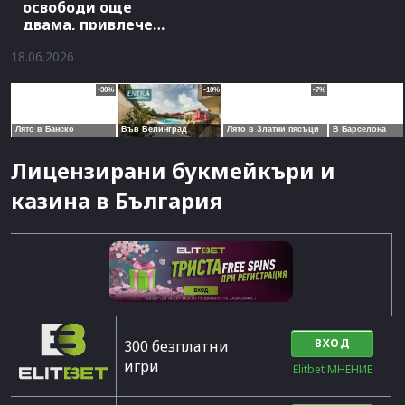
освободи още
двама, привлече
петима млади
18.06.2026
Лицензирани букмейкъри и
казина в България
ВХОД
300 безплатни
игри
Elitbet МНЕНИЕ