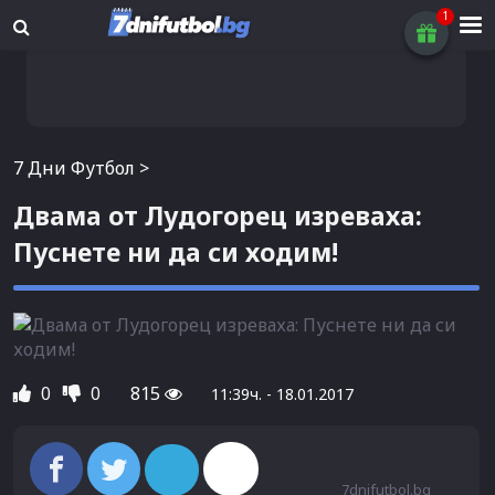
7 Дни Футбол
>
Двама от Лудогорец изреваха:
Пуснете ни да си ходим!
0
0
815
11:39ч. - 18.01.2017
7dnifutbol.bg