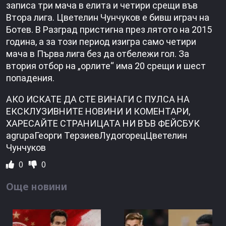
записа три мача в елита и четири срещи във
Втора лига. Цветелин Чунчуков е бивш играч на
Ботев. В Разград пристигна през лятото на 2015
година, а за този период изигра само четири
мача в Първа лига без да отбележи гол. За
втория отбор на „орлите“ има 20 срещи и шест
попадения.
АКО ИСКАТЕ ДА СТЕ ВИНАГИ С ПУЛСА НА
ЕКСКЛУЗИВНИТЕ НОВИНИ И КОМЕНТАРИ,
ХАРЕСАЙТЕ СТРАНИЦАТА НИ ВЪВ ФЕЙСБУК
agrupaГеорги ТерзиевЛудогорецЦветелин
Чунчуков
0
0
Още новини