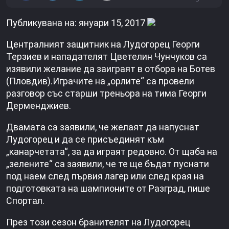
Публикувана на: януари 15, 2017
Централният защитник на Лудогорец Георги
Терзиев и нападателят Цветелин Чунчуков са
изявили желание да заиграят в отбора на Ботев
(Пловдив).Играчите на „орлите“ са провели
разговор със старши треньора на тима Георги
Дерменджиев.
Двамата са заявили, че желаят да напуснат
Лудогорец и да се присъединят към
„канарчетата“, за да играят редовно. От щаба на
„зелените“ са заявили, че те ще бъдат пуснати
под наем след първия лагер или след края на
подготовката на шампионите от Разград, пише
Спортал.
През този сезон бранителят на Лудогорец