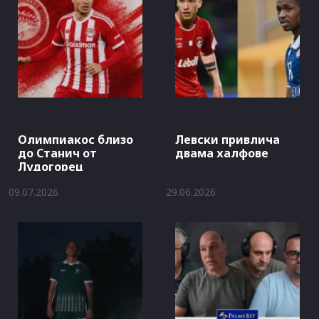
Олимпиакос близо
Левски привлича
до Станич от
двама халфове
Лудогорец
09.07.2026
29.06.2026