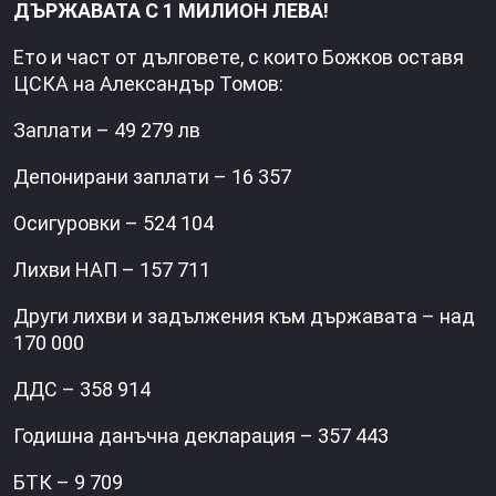
ДЪРЖАВАТА С 1 МИЛИОН ЛЕВА!
Ето и част от дълговете, с които Божков оставя
ЦСКА на Александър Томов:
Заплати – 49 279 лв
Депонирани заплати – 16 357
Осигуровки – 524 104
Лихви НАП – 157 711
Други лихви и задължения към държавата – над
170 000
ДДС – 358 914
Годишна данъчна декларация – 357 443
БТК – 9 709