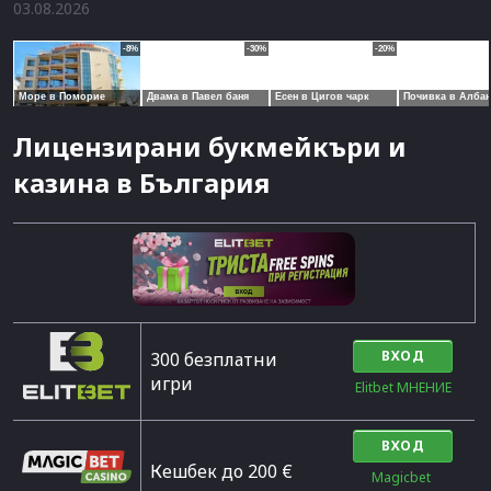
03.08.2026
Лицензирани букмейкъри и
казина в България
ВХОД
300 безплатни
игри
Elitbet МНЕНИЕ
ВХОД
Кешбек до 200 €
Magicbet 