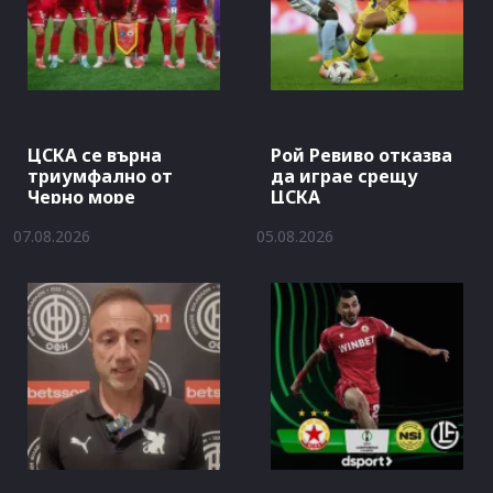
ЦСКА се върна
Рой Ревиво отказва
триумфално от
да играе срещу
Черно море
ЦСКА
07.08.2026
05.08.2026