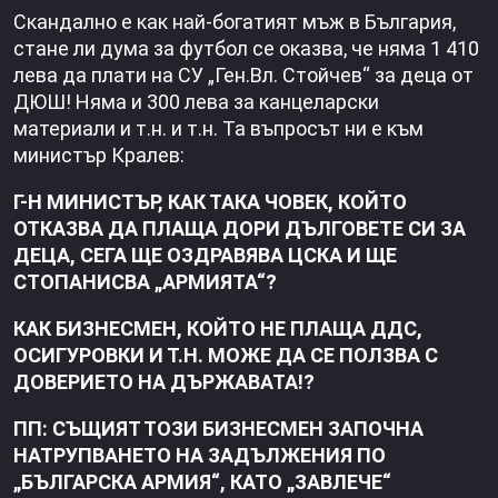
Скандално е как най-богатият мъж в България,
стане ли дума за футбол се оказва, че няма 1 410
лева да плати на СУ „Ген.Вл. Стойчев“ за деца от
ДЮШ! Няма и 300 лева за канцеларски
материали и т.н. и т.н. Та въпросът ни е към
министър Кралев:
Г-Н МИНИСТЪР, КАК ТАКА ЧОВЕК, КОЙТО
ОТКАЗВА ДА ПЛАЩА ДОРИ ДЪЛГОВЕТЕ СИ ЗА
ДЕЦА, СЕГА ЩЕ ОЗДРАВЯВА ЦСКА И ЩЕ
СТОПАНИСВА „АРМИЯТА“?
КАК БИЗНЕСМЕН, КОЙТО НЕ ПЛАЩА ДДС,
ОСИГУРОВКИ И Т.Н. МОЖЕ ДА СЕ ПОЛЗВА С
ДОВЕРИЕТО НА ДЪРЖАВАТА!?
ПП: СЪЩИЯТ ТОЗИ БИЗНЕСМЕН ЗАПОЧНА
НАТРУПВАНЕТО НА ЗАДЪЛЖЕНИЯ ПО
„БЪЛГАРСКА АРМИЯ“, КАТО „ЗАВЛЕЧЕ“