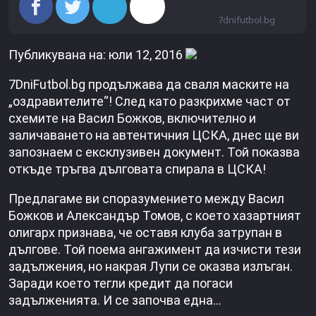
7dnifutbol.bg
Публикувана на: юли 12, 2016
7DniFutbol.bg продължава да сваля маските на
„оздравителите“! След като разкрихме част от
схемите на Васил Божков, включително и
заличаването на автентичния ЦСКА, днес ще ви
запознаем с ексклузивен документ. Той показва
откъде тръгва дълговата спирала в ЦСКА!
Предлагаме ви споразумението между Васил
Божков и Александър Томов, с което хазартният
олигарх признава, че оставя клуба затрупан в
дългове. Той поема ангажимент да изчисти тези
задължения, но накрая Лупи се оказва излъган.
Заради което тегли кредит да погаси
задълженията. И се започва една…