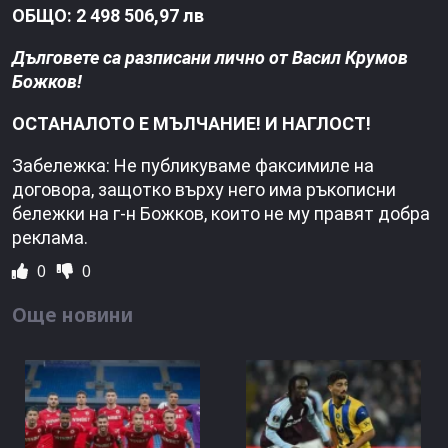
ОБЩО: 2 498 506,97 лв
Дълговете са разписани лично от Васил Крумов
Божков!
ОСТАНАЛОТО Е МЪЛЧАНИЕ! И НАГЛОСТ!
Забележка: Не публикуваме факсимиле на
договора, защотко върху него има ръкописни
бележки на г-н Божков, които не му правят добра
реклама.
0
0
Още новини