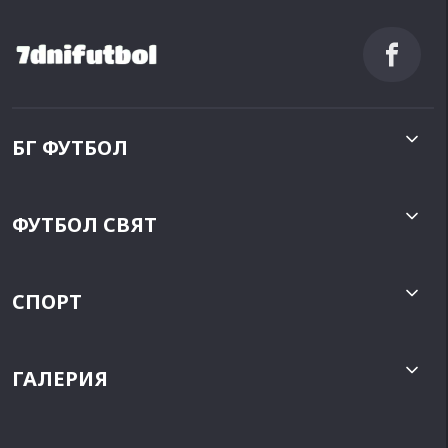
БГ ФУТБОЛ
ФУТБОЛ СВЯТ
СПОРТ
ГАЛЕРИЯ