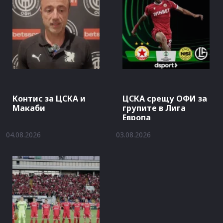
Контис за ЦСКА и
ЦСКА срещу ОФИ за
Макаби
групите в Лига
Европа
04.08.2026
03.08.2026