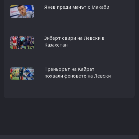
Янев преди мачът с Макаби
Зиберт свири на Левски в
Казахстан
Треньорът на Кайрат
похвали феновете на Левски