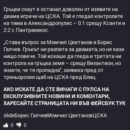
Гръцки скаут е останал доволен от изявите на
двама играчи на ЦСКА. Той е гледал контролите
на тима в Александропулис – 0:1 срещу Ксанти и
2:2 с Пантракикос.
„Става въпрос за Момчил Цветанов и Борис
Галчев. Гръкът ни разпита за двамата, но не каза
нищо повече. Той искаше да гледа и третата ни
контрола на гръцка земя – срещу Византион, но
знаете, че тя пропадна”, заявиха пред от
треньорския щаб на ЦСКА пред Блиц.
АКО ИСКАТЕ ДА СТЕ ВИНАГИ С ПУЛСА НА
ЕКСКЛУЗИВНИТЕ НОВИНИ И КОМЕНТАРИ,
ХАРЕСАЙТЕ СТРАНИЦАТА НИ ВЪВ ФЕЙСБУК ТУК
slideБорис ГалчевМомчил ЦветановЦСКА
0
0