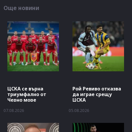
Още новини
ЦСКА се върна
Рой Ревиво отказва
триумфално от
да играе срещу
Черно море
ЦСКА
07.08.2026
05.08.2026