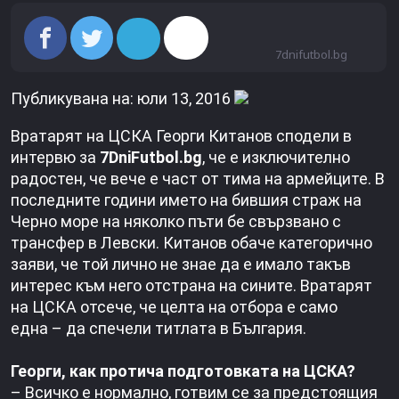
7dnifutbol.bg
Публикувана на: юли 13, 2016
Вратарят на ЦСКА Георги Китанов сподели в
интервю за
7DniFutbol.bg
, че е изключително
радостен, че вече е част от тима на армейците. В
последните години името на бившия страж на
Черно море на няколко пъти бе свързвано с
трансфер в Левски. Китанов обаче категорично
заяви, че той лично не знае да е имало такъв
интерес към него отстрана на сините. Вратарят
на ЦСКА отсече, че целта на отбора е само
една – да спечели титлата в България.
Георги, как протича подготовката на ЦСКА?
– Всичко е нормално, готвим се за предстоящия