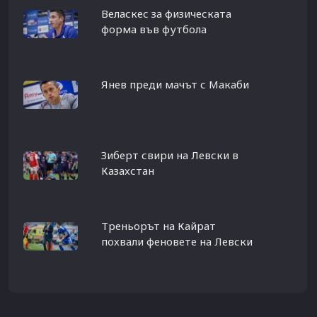
Веласкес за физическата
форма във футбола
Янев преди мачът с Макаби
Зиберт свири на Левски в
Казахстан
Треньорът на Кайрат
похвали феновете на Левски