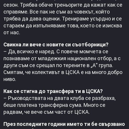
сезон. Трябва обаче треньорите да кажат как се
справяме. Все пак не съм аз човекът, който
трябва да дава оценки. Тренираме усърдно и се
стараем да изпълняваме това, което се изисква
от нас.
Свикна ли вече с новите си съотборници?
– Да, всичко е наред. С повече момчета се
познаваме от младежкия национален отбор, а с
други съм се срещал по терените в „А“ група.
Смятам, че колективът в ЦСКА е на много добро
ниво.
Как се стигна до трансфера ти в ЦСКА?
– Ръководствата на двата клуба се разбраха,
беше платена трансферна сума. Много се
радвам, че вече съм част от ЦСКА.
През последните години името ти бе свързвано