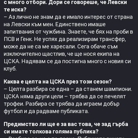
с много отбори. Дори се говореше, че Левски
те иска?
– Аз лично не знам да е имало интерес от страна
на Левски към мен. Единствено имаше
запитвания от чужбина. Знаете, че бях на проби в
ПСВ и Генк. Не успях да реализирам трансфер,
може да не са ме харесали. Сега обаче съм
изключително щастлив, че ще нося екипа на
ЦСКА. Надявам се да постигна много с новия си
клуб.
Каква е целта на ЦСКА през този сезон?
– Целта разбира се една – да станем шампиони.
ЦСКА няма други цели – трябва да се печелят
трофеи. Разбира се трябва да играем добър
футбол и да радваме публиката.
Предимство ли ще е за вас това, че зад гърба
си имате толкова голяма публика?