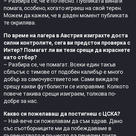
– Разбира се, че е по-лесно. Публиката винаги
помага, особено, когато играеш на свой терен.
Можем да кажем, че в даден момент публиката
те окрилява.
По време на лагера в Австрия изиграхте доста
силни контролите, сега ви предстои проверка с
Интер? Помагат ли ви тези срещи да израснете
като отбор?
– Разбира се, че помагат. Всеки един такъв
сблъсък с тимове от подобен калибър е много
добър за самочувствието ни. Сами виждате
срещу какви футболисти се изправяме. Колкото
повече такива срещи изиграем, толкова по-
добре за нас.
Какво си пожелаваш да постигнеш с ЦСКА?
– Най-вече си пожелавам да съм здрав. Дано
със съотборниците ми да побеждаваме в
първенството и по-често да печелим трите