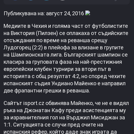
Публикувана на: август 24, 2016
Медиите в Чехия и голяма част от футболистите
на Виктория (Пилзен) се оплакаха от съдийските
отсъждания по време на реванша срещу
Лудогорец (2:2) в плейофа за влизане в групите
на Шампионската лига. Българският шампион се
класира за груповата фаза на най-престижния
европейски клубен турнири за втори път в
историята с общ резултат 4:2, но според чехите
испанският съдия Ундиано Майенко е направил
две фрапантни грешки в реванша.
Сайтът isport.cz обвинява Майенко, че не е видял
ръка на Джонатан Кафу преди асистенцията му
за изравнителния гол на Върджил Мисиджан за
1:1. Ситуацията се случи пред очите на
испанския рефер, който даде знак играта да