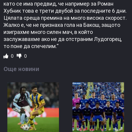
като се има предвид, че например за Роман
Хубник това е трети двубой за последните 6 дни.
Цялата среща премина на много висока скорост.
Жалко е, че не признаха гола на Бакош, защото
изиграхме много силен мач, в който
заслужавахме ако не да отстраним Лудогорец,
то поне да спечелим.“
0
0
Още новини