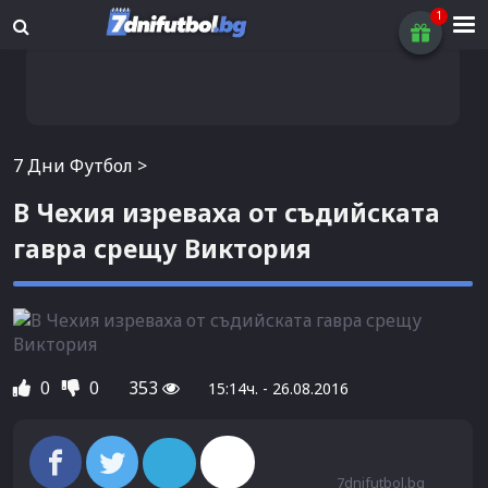
7 Дни Футбол
>
В Чехия изреваха от съдийската
гавра срещу Виктория
0
0
353
15:14ч. - 26.08.2016
7dnifutbol.bg