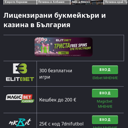
Лицензирани букмейкъри и
казина в България
ВХОД
300 безплатни
игри
Elitbet МНЕНИЕ
ВХОД
Кешбек до 200 €
Magicbet 
МНЕНИЕ
ВХОД
25€ с код 7dnifutbol
MrBit МНЕНИЕ