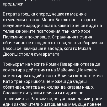
продължи.
Втората грешка според чешката медия е
отмененият гол на Марек Бакош през второто
полувреме заради засада, каквато не се видя на
телевизионните повторения, тъй като Хосе
Паломино я покриваше. Страничният съдия
обаче явно се е подвел от това, че съотборник на
Бакош се намираше в засада, когато Михал
Дюриш стреля към вратата.
Треньорът на чехите Роман Пиварник отказа да
коментира действията на Майенко. „Не искам
коментирам съдийството. Всички гледахте мача.
Като треньор никога не можеш да бъдеш
обективен, затова не желая да казвам нищо.
Спорните ситуации всички ги видяха по
телевизията. Радвам се, че успяхме да изиграем
един изключително изтощаващ мач, още повече