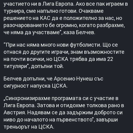
участието ни в Лига Европа. Ако все пак играем в
турнира, сме напълно готови. Очакваме
решението на КАС да е положително за нас, но
разочарованието бе огромно, когато разбрахме,
че няма да участваме”, каза Белчев.
“При нас няма много нови футболисти. Що се
отнася до другите играчи, знам възможностите
на почти всички, но ЦСКА трябва да има 22
титуляри”, допълни той.
Белчев допълни, че Арсенио Нунеш със
сигурност напуска ЦСКА.
„Синхронизирахме програмата си с участие в
Лига Европа. Затова и отидохме толкова рано в
Австрия. Надявам се да задържим доброто си
ниво до началото на първенството”, завърши
треньорът на ЦСКА.