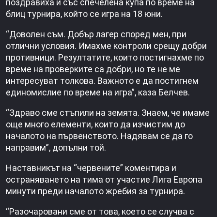
поздравиха и със спечелена купа по време на
блиц турнира, който се игра на 18 юни.
“Доволен съм. Добър лагер според мен, при
отлични условия. Имахме контроли срещу добри
противници. Резултатите, които постигнахме по
време на проверките са добри, но те не ме
интересуват толкова. Важното е да постигнем
единомислие по време на игра”, каза Белчев.
“Здраво сме стъпили на земята. Знаем, че имаме
още много елементи, които да изчистим до
началото на първенството. Надявам се да го
направим”, допълни той.
Наставникът на “червените” коментира и
остраняването на тима от участие Лига Европа
минути преди началото жребия за турнира.
“Разочаровани сме от това, което се случва с