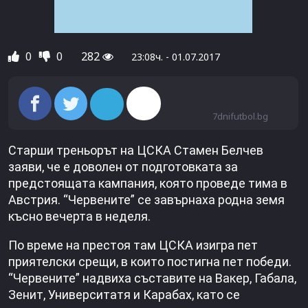
0
0
282
23:08ч. - 01.07.2017
7dnifutbol.bg
Старши треньорът на ЦСКА Стамен Белчев
заяви, че е доволен от подготовката за
предстоящата кампания, която проведе тима в
Австрия. “Червените” се завърнаха родна земя
късно вечерта в неделя.
По време на престоя там ЦСКА изигра пет
приятелски срещи, в които постигна пет победи.
“Червените” надвиха съставите на Вакер, Габала,
Зенит, Университатя и Карабах, като се