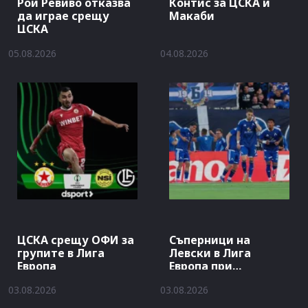
Рой Ревиво отказва
Контис за ЦСКА и
да играе срещу
Макаби
ЦСКА
05.08.2026
04.08.2026
ЦСКА срещу ОФИ за
Съперници на
групите в Лига
Левски в Лига
Европа
Европа при
отпадане от Кайрат
03.08.2026
03.08.2026