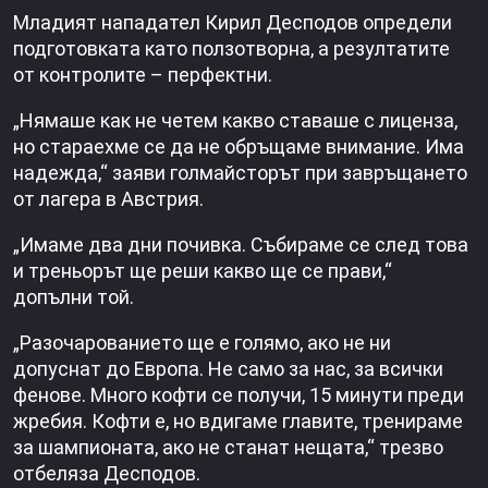
Младият нападател Кирил Десподов определи
подготовката като ползотворна, а резултатите
от контролите – перфектни.
„Нямаше как не четем какво ставаше с лиценза,
но стараехме се да не обръщаме внимание. Има
надежда,“ заяви голмайсторът при завръщането
от лагера в Австрия.
„Имаме два дни почивка. Събираме се след това
и треньорът ще реши какво ще се прави,“
допълни той.
„Разочарованието ще е голямо, ако не ни
допуснат до Европа. Не само за нас, за всички
фенове. Много кофти се получи, 15 минути преди
жребия. Кофти е, но вдигаме главите, тренираме
за шампионата, ако не станат нещата,“ трезво
отбеляза Десподов.