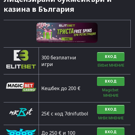
казина в България
ВХОД
300 безплатни
игри
Elitbet МНЕНИЕ
ВХОД
Кешбек до 200 €
Magicbet 
МНЕНИЕ
ВХОД
25€ с код 7dnifutbol
MrBit МНЕНИЕ
ВХОД
До 250 € и 100