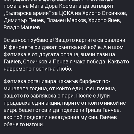
помага на Мата Дора Космата да затварят
„Българска армия“ за ЦСКА на Христо Стоичков,
Димитър Пенев, Пламен Марков, Христо Янев,
Владо Манчев.
Всъщност хубаво е! Защото картите са свалени.
И феновете си дават сметка кой кой е. А и щом
Фатмака е от другата страна, значи тази на
Ганчев, Стоичков и Пенев я чака победа. Каквато
навремето постигна Любо.
Фатмака организира някакъв бирфест по-
миналата година, от който един фен почина,
защото го завлякоха с пари. После с Лупи
продаваха едни акции, парите от които никой не
видя. Беше готов и да подкрепи Гриша Ганчев,
ако той подкрепи некадърния му син. Ганчев
обаче го изгони.