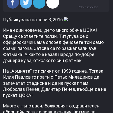
7dnifutbol.bg
Публикувана на: юли 8, 2016
Има един човечец, дето много обича ЦСКА!
Срещу съответите ползи. Титулува се с
офицерски чин, ама според феновете той само
срами пагона. Затова са го разжалвали във
Фатмака! А както е казал народа по-добре
дъщеря ку.ва, отколкото син фатмак.
На „Армията“ го помнят от 1999 година. Тогава
Илия Павлов го прати с Петьо Миладинов да
запечатат стадиона и да не пускат там
Любослав Пенев, Димитър Пенев, въобще да не
пускат ЦСКА!
Много е тъпо василбожковият оздравителен
сбирщайн сега да праща същия Фатмак да