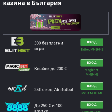
казина в България
ВХОД
300 безплатни
игри
Elitbet МНЕНИЕ
ВХОД
Кешбек до 200 €
Magicbet 
МНЕНИЕ
ВХОД
25€ с код 7dnifutbol
MrBit МНЕНИЕ
ВХОД
До 250 € и 100
врътки
8888 МНЕНИЕ