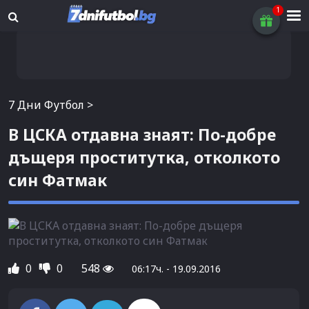
7 Дни Футбол
>
В ЦСКА отдавна знаят: По-добре
дъщеря проститутка, отколкото
син Фатмак
0
0
548
06:17ч. - 19.09.2016