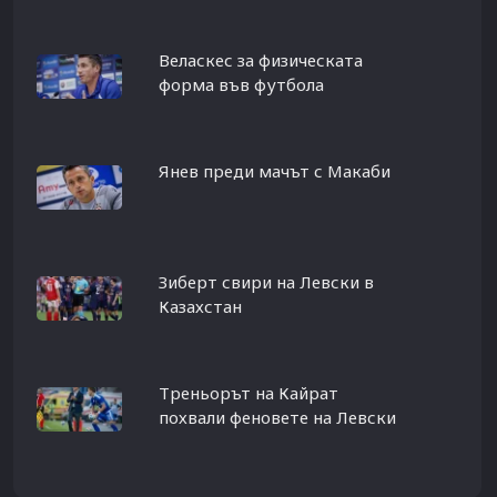
Веласкес за физическата
форма във футбола
Янев преди мачът с Макаби
Зиберт свири на Левски в
Казахстан
Треньорът на Кайрат
похвали феновете на Левски