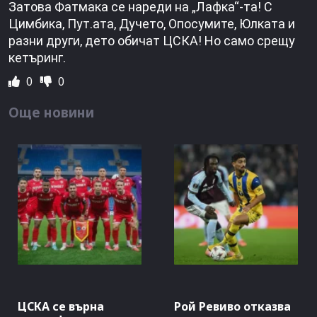
Затова Фатмака се нареди на „Лафка“-та! С
Цимбика, Пут.ата, Дучето, Опосумите, Юлката и
разни други, дето обичат ЦСКА! Но само срещу
кетъринг.
0
0
Още новини
ЦСКА се върна
Рой Ревиво отказва