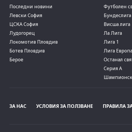
Последни новини
Футболен с
Левски София
Бундеслига
ЦСКА София
Висша лига
Лудогорец
Ла Лига
Локомотив Пловдив
Лига 1
Ботев Пловдив
Лига Европ
Берое
Останал свя
Серия А
Шампионска
ЗА НАС
УСЛОВИЯ ЗА ПОЛЗВАНЕ
ПРАВИЛА З