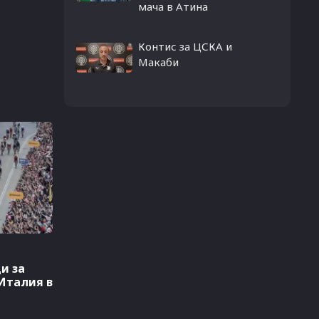
мача в Атина
Контис за ЦСКА и
Макаби
и за
Италия в