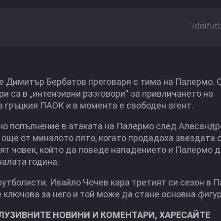
7dnifut
е Димитър Бербатов преговаря с тима на Палермо. 
и са в „интензивни разговори“ за привличането на
в гръцкия ПАОК и в момента е свободен агент.
но попълнение в атаката на Палермо след Алесандр
още от миналото лято, когато продадоха звездата 
ят човек, който да поведе нападението и Палермо д
налата година.
футболисти. Ивайло Чочев кара третият си сезон в 
 ключова за него и той може да стане основна фигур
КЛУЗИВНИТЕ НОВИНИ И КОМЕНТАРИ, ХАРЕСАЙТЕ