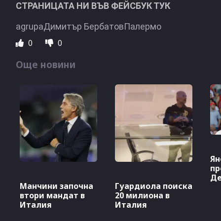
СТРАНИЦАТА НИ ВЪВ ФЕЙСБУК ТУК
agrupaДимитър БербатовПалермо
0
0
Още новини
Ян
пр
Де
Манчини започна
Гуардиола поиска
втори мандат в
20 милиона в
Италия
Италия