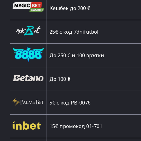
Кешбек до 200 €
25€ с код 7dnifutbol
До 250 € и 100 врътки
Дo 100 €
5€ с код PB-0076
15€ промокод 01-701