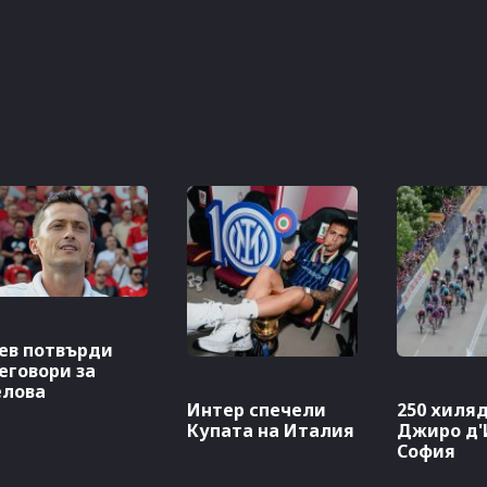
ев потвърди
еговори за
лова
Интер спечели
250 хиляд
Купата на Италия
Джиро д'
София