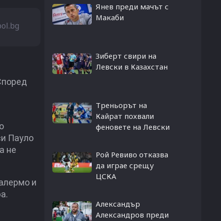
Янев преди мачът с
Макаби
bol.bg
Зиберт свири на
Левски в Казахстан
Според
Треньорът на
Кайрат похвали
о
феновете на Левски
си Пауло
а не
Рой Ревиво отказва
да играе срещу
ЦСКА
Палермо и
а.
Александър
Александров преди