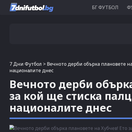
БГ ФУТБОЛ
Ф
7 Дни Футбол
>
Вечното дерби обърка плановете на
националите днес
Вечното дерби обърка
за кой ще стиска пал
националите днес