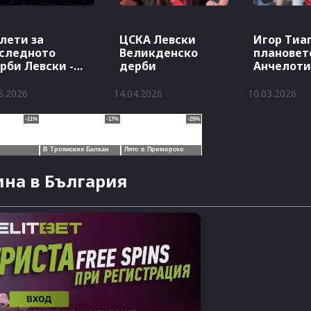
лети за
ЦСКА Левски
Игор Тиаг
следното
Великденско
плановет
рби Левски -
дерби
Анчелоти
СКА
Мондиал 
5.2026
14.04.2026
10.03.2026
на в България