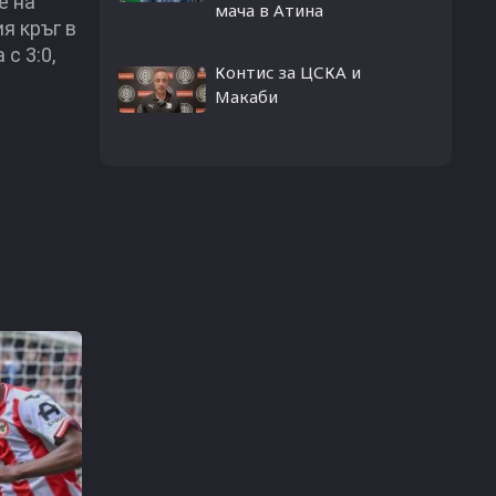
е на
мача в Атина
я кръг в
с 3:0,
Контис за ЦСКА и
Макаби