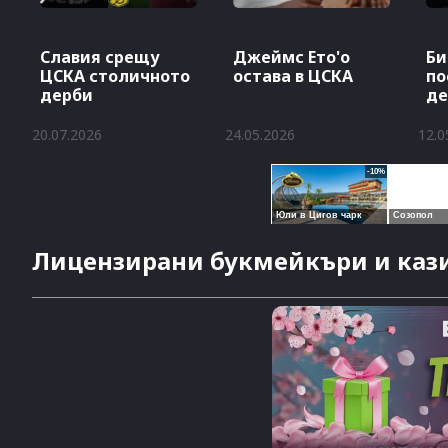
Славия срещу
Джеймс Ето'о
Би
ЦСКА столичното
остава в ЦСКА
по
дерби
де
Ц
20.07.2026
24.05.2026
12.0
Лицензирани букмейкъри и кази