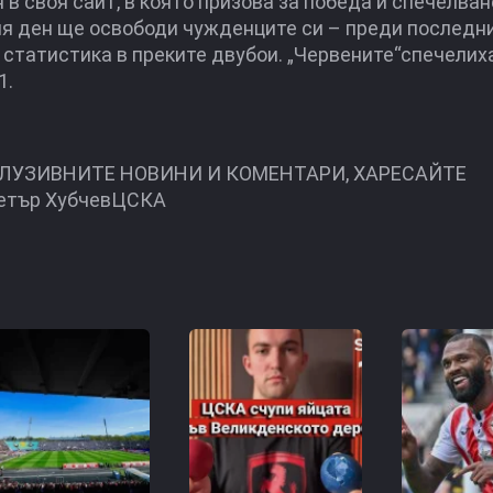
в своя сайт, в която призова за победа и спечелван
ия ден ще освободи чужденците си – преди последни
 статистика в преките двубои. „Червените“спечелиха 
1.
КЛУЗИВНИТЕ НОВИНИ И КОМЕНТАРИ, ХАРЕСАЙТЕ
етър ХубчевЦСКА