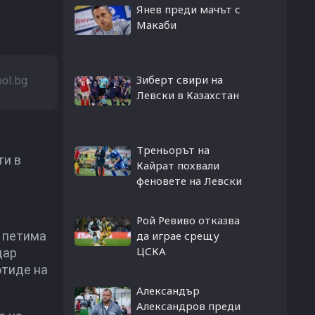
Янев преди мачът с
Макаби
bol.bg
Зиберт свири на
Левски в Казахстан
Треньорът на
ти в
Кайрат похвали
феновете на Левски
Рой Ревиво отказва
а петима
да играе срещу
ЦСКА
дар
отиде на
Александър
Александров преди