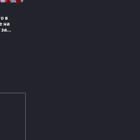
о в
е на
 за
2026