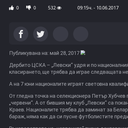
0
0
532
09:15ч. - 10.06.2017
Публикувана на: май 28, 2017
Дербито ЦСКА – „Левски“ удря и по националния
класирането, ще трябва да играе следващата не
А на 7 юни националите играят световна квалиф
От гледна точка на селекционера Петър Хубчев 
„червени“. А от бившия му клуб „Левски“ са по
Краев. Националите трябва да заминат за Беларус
бараж, няма как да си пусне футболистите преди