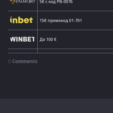
5€ с код PB-0076
15€ промокод 01-701
До 100 €

Comments