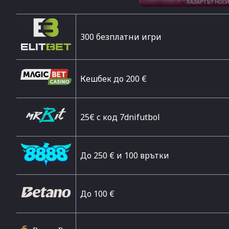
300 безплатни игри
Кешбек до 200 €
25€ с код 7dnifutbol
До 250 € и 100 врътки
Дo 100 €