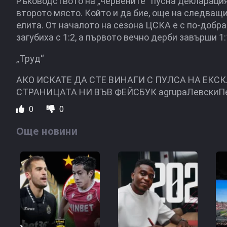
Ръководството на „червените“ пусна декларация 
второто място. Който и да бие, още на следващ
елита. От началото на сезона ЦСКА е с по-добра
загубиха с 1:2, а първото вечно дерби завърши 1:
„Труд“
АКО ИСКАТЕ ДА СТЕ ВИНАГИ С ПУЛСА НА ЕКС
СТРАНИЦАТА НИ ВЪВ ФЕЙСБУК agrupaЛевскиП
0
0
Още новини