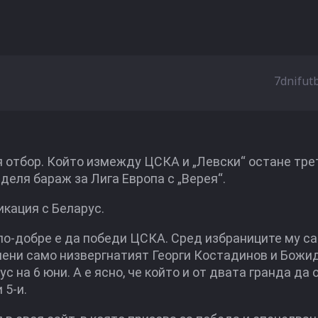
7dnifut
 отбор. Който измежду ЦСКА и „Левски“ остане тре
деля бараж за Лига Европа с „Верея“.
икация с Беларус.
по-добре е да победи ЦСКА. Сред избраниците му с
канени само низвергнатият Георги Костадинов и Божи
 на 6 юни. А е ясно, че който и от двата гранда да 
 5-и.