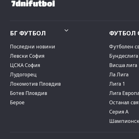
БГ ФУТБОЛ
ФУТБОЛ 
Последни новини
Футболен с
Левски София
Бундеслига
ЦСКА София
Висша лига
Лудогорец
Ла Лига
Локомотив Пловдив
Лига 1
Ботев Пловдив
Лига Европ
Берое
Останал свя
Серия А
Шампионска