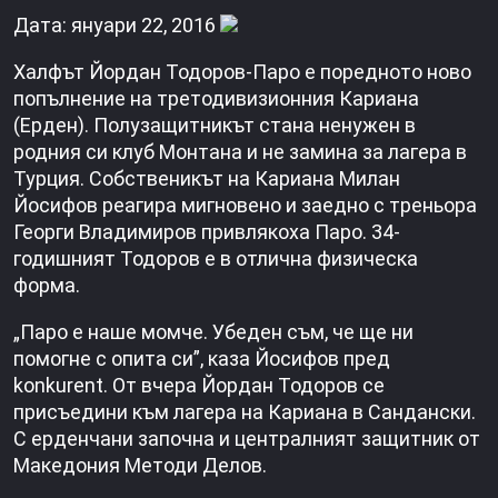
Дата: януари 22, 2016
Халфът Йордан Тодоров-Паро е поредното ново
попълнение на третодивизионния Кариана
(Ерден). Полузащитникът стана ненужен в
родния си клуб Монтана и не замина за лагера в
Турция. Собственикът на Кариана Милан
Йосифов реагира мигновено и заедно с треньора
Георги Владимиров привлякоха Паро. 34-
годишният Тодоров е в отлична физическа
форма.
„Паро е наше момче. Убеден съм, че ще ни
помогне с опита си”, каза Йосифов пред
konkurent. От вчера Йордан Тодоров се
присъедини към лагера на Кариана в Сандански.
С ерденчани започна и централният защитник от
Македония Методи Делов.