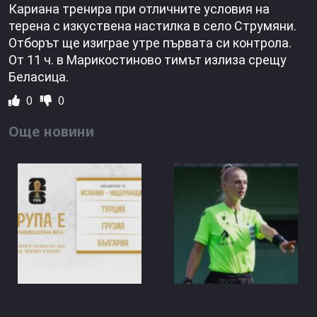
Кариана тренира при отличните условия на
терена с изкуствена настилка в село Струмяни.
Отборът ще изиграе утре първата си контрола.
От 11 ч. в Марикостиново тимът излиза срещу
Беласица.
0
0
Още новини