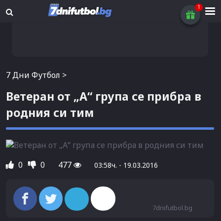
7 Дни Футбол
>
Ветеран от „А“ група се прибра в
родния си тим
0
0
477
03:58ч. - 19.03.2016
7dnifutbol.bg