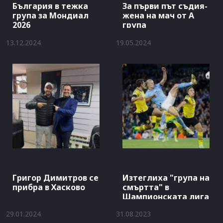
България в тежка
За първи път съдия-
група за Мондиал
жена на мач от А
2026
група
13.12.2024
19.05.2024
Григор Димитров се
Изтеглиха "група на
прибра в Хасково
смъртта" в
Шампионската лига
29.01.2024
31.08.2023