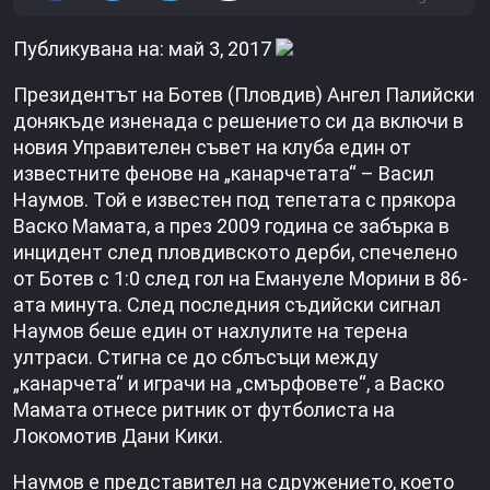
Публикувана на: май 3, 2017
Президентът на Ботев (Пловдив) Ангел Палийски
донякъде изненада с решението си да включи в
новия Управителен съвет на клуба един от
известните фенове на „канарчетата“ – Васил
Наумов. Той е известен под тепетата с прякора
Васко Мамата, а през 2009 година се забърка в
инцидент след пловдивското дерби, спечелено
от Ботев с 1:0 след гол на Емануеле Морини в 86-
ата минута. След последния съдийски сигнал
Наумов беше един от нахлулите на терена
ултраси. Стигна се до сблъсъци между
„канарчета“ и играчи на „смърфовете“, а Васко
Мамата отнесе ритник от футболиста на
Локомотив Дани Кики.
Наумов е представител на сдружението, което