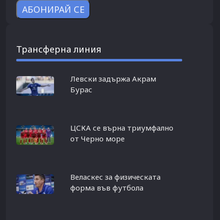
Трансферна линия
Левски задържа Акрам
Бурас
ЦСКА се върна триумфално
от Черно море
Веласкес за физическата
форма във футбола