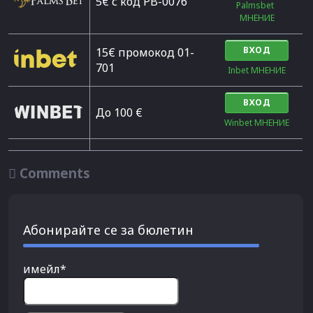
5€ с код PB-0076
Palmsbet  
МНЕНИЕ
ВХОД
15€ промокод 01-
701
Inbet МНЕНИЕ
ВХОД
До 100 €
Winbet МНЕНИЕ

Comments
Абонирайте се за бюлетин
имейл*