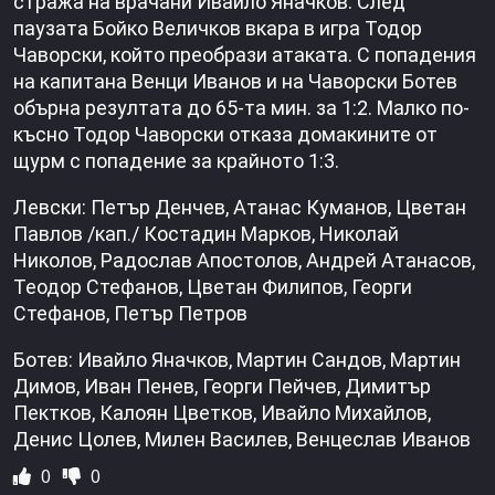
стража на врачани Ивайло Яначков. След
паузата Бойко Величков вкара в игра Тодор
Чаворски, който преобрази атаката. С попадения
на капитана Венци Иванов и на Чаворски Ботев
обърна резултата до 65-та мин. за 1:2. Малко по-
късно Тодор Чаворски отказа домакините от
щурм с попадение за крайното 1:3.
Левски: Петър Денчев, Атанас Куманов, Цветан
Павлов /кап./ Костадин Марков, Николай
Николов, Радослав Апостолов, Андрей Атанасов,
Теодор Стефанов, Цветан Филипов, Георги
Стефанов, Петър Петров
Ботев: Ивайло Яначков, Мартин Сандов, Мартин
Димов, Иван Пенев, Георги Пейчев, Димитър
Пектков, Калоян Цветков, Ивайло Михайлов,
Денис Цолев, Милен Василев, Венцеслав Иванов
0
0