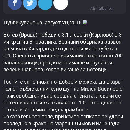
7dnifutbol.bg
Публикувана на: август 20, 2016
Ботев (Враца) победи с 3:1 Левски (Карлово) в 3-
ия кръг на Втора лига. Врачани обърнаха развоя
на мача в Хисар, където до почивката губеха с
0:1. Срещата привлече вниманието на около 700
запалянковци, сред които имаше и група със
зелени шалчета, която викаше за ботевци.
Гостите започнаха по-добре и можеха да вкарат
гол от съблекалните, но шут на Милен Василев от
пряк свободен удар срещна стената. Левски се
оттегли на почивка с аванс от 1:0. Попадението
падна в 7-та мин. след карамбол в
наказателното поле, при който топката се удари
последно в крака на Мартин Димов и изненада