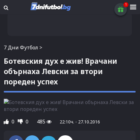
7 Дни Футбол
>
Ботевския дух е жив! Врачани
обърнаха Левски за втори
пореден успех
0
0
485
22:10ч. - 27.10.2016