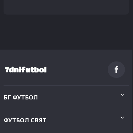
БГ ФУТБОЛ
ФУТБОЛ СВЯТ