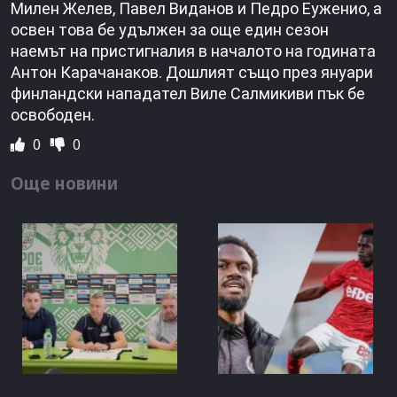
Милен Желев, Павел Виданов и Педро Еуженио, а
освен това бе удължен за още един сезон
наемът на пристигналия в началото на годината
Антон Карачанаков. Дошлият също през януари
финландски нападател Виле Салмикиви пък бе
освободен.
0
0
Още новини