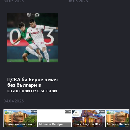
30.05.2026
08.05.2026
ЦСКА би Берое в мач
без българи в
стартовите състави
04.04.2026