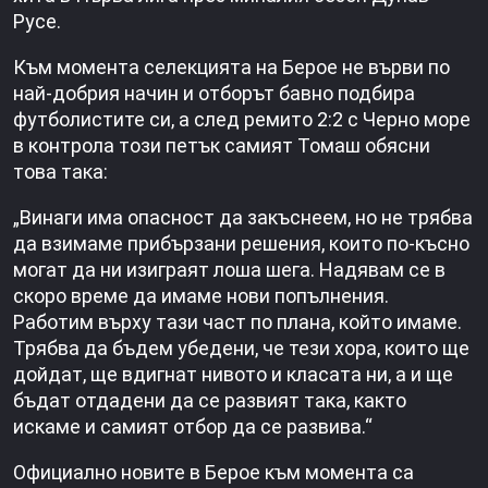
Русе.
Към момента селекцията на Берое не върви по
най-добрия начин и отборът бавно подбира
футболистите си, а след ремито 2:2 с Черно море
в контрола този петък самият Томаш обясни
това така:
„Винаги има опасност да закъснеем, но не трябва
да взимаме прибързани решения, които по-късно
могат да ни изиграят лоша шега. Надявам се в
скоро време да имаме нови попълнения.
Работим върху тази част по плана, който имаме.
Трябва да бъдем убедени, че тези хора, които ще
дойдат, ще вдигнат нивото и класата ни, а и ще
бъдат отдадени да се развият така, както
искаме и самият отбор да се развива.“
Официално новите в Берое към момента са