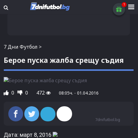
7 Дни Футбол
>
Берое пуска жалба срещу съдия
0
0
472
08:05ч. - 01.04.2016
7dnifutbol.bg
Дата: март 8, 2016