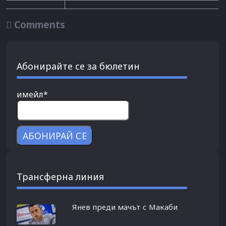

Comments
Абонирайте се за бюлетин
имейл*
Трансферна линия
Янев преди мачът с Макаби