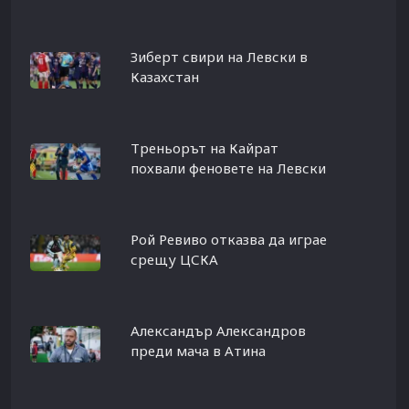
Зиберт свири на Левски в
Казахстан
Треньорът на Кайрат
похвали феновете на Левски
Рой Ревиво отказва да играе
срещу ЦСКА
Александър Александров
преди мача в Атина