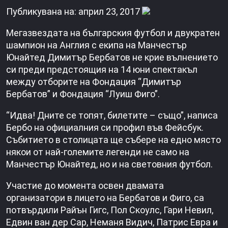
Публикувана на: април 23, 2017
Мегазвездата на българския футбол и двукратен
шампион на Англия с екипа на Манчестър
Юнайтед Димитър Бербатов не крие вълнението
си преди предстоящия на 14 юни спектакъл
между отборите на Фондация “Димитър
Бербатов” и Фондация “Луиш Фиго”.
“Идва! Дните се топят, билетите – също”, написа
Бербо на официалния си профил във Фейсбук.
Събитието в столицата ще събере на едно място
някои от най-големите легенди не само на
Манчестър Юнайтед, но и на световния футбол.
Участие до момента освен двамата
организатори в лицето на Бербатов и Фиго, са
потвърдили Райън Гигс, Пол Скоулс, Гари Невил,
Едвин ван дер Сар, Неманя Видич, Патрис Евра и