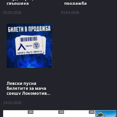
свършиха
продажба
05.05.2026
03.04.2026
Левски пусна
билетите за мача
срещу Локомотив
София
24.02.2026