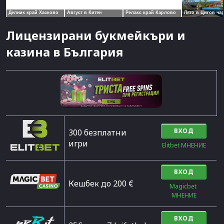
Лицензирани букмейкъри и
казина в България
ВХОД
300 безплатни
игри
Elitbet МНЕНИЕ
ВХОД
Кешбек до 200 €
Magicbet 
МНЕНИЕ
ВХОД