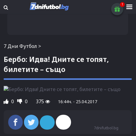
7 Дни Футбол
>
Бербо: Идва! Дните се топят,
билетите – също
0
0
375
16:44ч. - 25.04.2017
7dnifutbol.bg