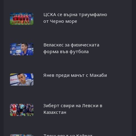
ЦСКА се върна триумфално
от Черно море
Веласкес за физическата
форма във футбола
Янев преди мачът с Макаби
Зиберт свири на Левски в
Казахстан
Треньорът на Кайрат