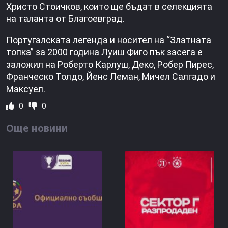
Христо Стоичков, които ще бъдат в селекцията
на таланта от Благоевград.
Португалската легенда и носител на “Златната
топка” за 2000 година Луиш Фиго пък засега е
заложил на Роберто Карлуш, Деко, Робер Пирес,
Франческо Толдо, Йенс Леман, Мичел Салгадо и
Максуел.
0
0
Още новини